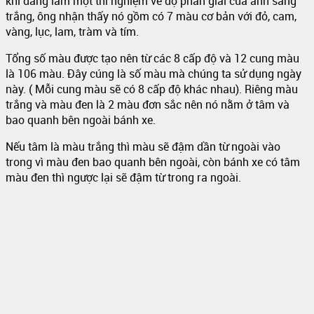
khi đang làm một thí nghiệm về độ phân giải của ánh sáng
trắng, ông nhận thấy nó gồm có 7 màu cơ bản với đỏ, cam,
vàng, lục, lam, tràm và tím.
Tổng số màu được tạo nên từ các 8 cấp độ và 12 cung màu
là 106 màu. Đây cúng là số màu mà chúng ta sử dụng ngày
này. ( Mỗi cung màu sẽ có 8 cấp độ khác nhau). Riêng màu
trắng và màu đen là 2 màu đơn sắc nên nó nằm ở tâm và
bao quanh bên ngoài bánh xe.
Nếu tâm là màu trắng thì màu sẽ đậm dần từ ngoài vào
trong vì màu đen bao quanh bên ngoài, còn bánh xe có tâm
màu đen thì ngược lại sẽ đậm từ trong ra ngoài.