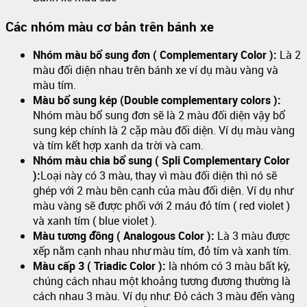
Các nhóm màu cơ bản trên bánh xe
Nhóm màu bổ sung đơn ( Complementary Color ):
Là 2
màu đối diện nhau trên bánh xe ví dụ màu vàng và
màu tím.
Màu bổ sung kép (Double complementary colors ):
Nhóm màu bổ sung đơn sẽ là 2 màu đối diện vậy bổ
sung kép chính là 2 cặp màu đối diện. Ví dụ màu vàng
và tím kết hợp xanh da trời và cam.
Nhóm màu chia bổ sung ( Spli Complementary Color
):
Loại này có 3 màu, thay vì màu đối diện thì nó sẽ
ghép với 2 màu bên cạnh của màu đối diện. Ví dụ như
màu vàng sẽ được phối với 2 máu đỏ tím ( red violet )
và xanh tím ( blue violet ).
Màu tương đồng ( Analogous Color ):
Là 3 màu được
xếp nằm cạnh nhau như màu tím, đỏ tím và xanh tím.
Màu cấp 3 ( Triadic Color ):
là nhóm có 3 màu bất kỳ,
chúng cách nhau một khoảng tương đương thường là
cách nhau 3 màu. Ví dụ như: Đỏ cách 3 màu đến vàng