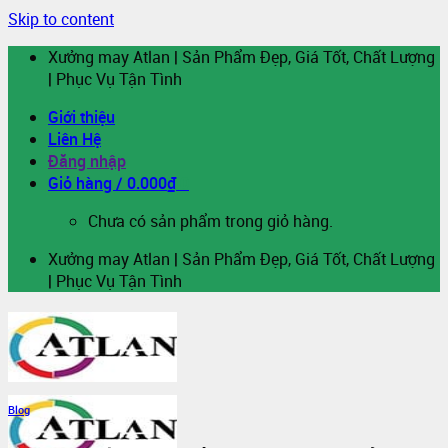
Skip to content
Xưởng may Atlan | Sản Phẩm Đẹp, Giá Tốt, Chất Lượng
| Phục Vụ Tận Tình
Giới thiệu
Liên Hệ
Đăng nhập
Giỏ hàng /
0.000
₫
0
Chưa có sản phẩm trong giỏ hàng.
Xưởng may Atlan | Sản Phẩm Đẹp, Giá Tốt, Chất Lượng
| Phục Vụ Tận Tình
Blog