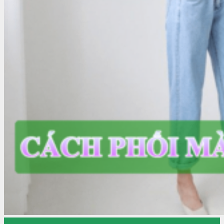
Sỉ áo thun Polo giá sỉ
Sỉ áo thun cá sấu giá rẻ
Sỉ áo thun tay lỡ
Áo thun trơn trắng
Sỉ Áo Thun 4 Chiều
Liên Hệ
0
Giỏ hàng
Chưa có sản phẩm trong giỏ hàng.
22