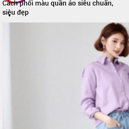
Cách phối màu quần áo siêu chuẩn,
siêu đẹp
Trang Chủ
Giới thiệu
Vải Thun
Tin Tức
Áo Thun Đồng Phục
Áo Thun Đồng Phục Quán Cafe
Áo Thun Đồng Phục Mầm Non
Áo Thun Đồng Phục Công Nhân
Áo thun teambuilding đi biển
Áo Thun Nhóm
Áo Thun Lớp
Đồng Phục Công Nhân
In Áo Đồng Phục
May Áo Thun Quảng Cáo – Áo Thun Sự Kiện
Sỉ Áo Thun
Áo thun trơn giá sỉ
Áo Thun Cotton Sỉ