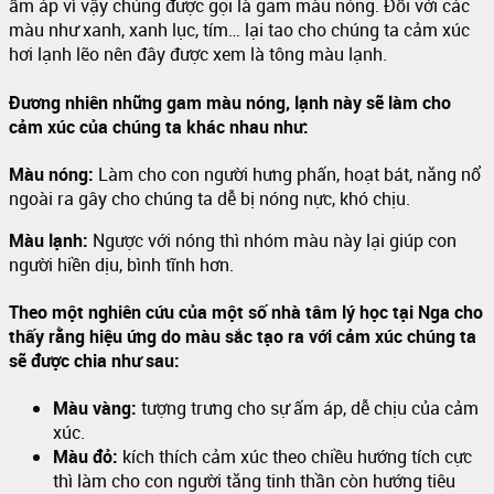
ấm áp vì vậy chúng được gọi là gam màu nóng. Đối với các
màu như xanh, xanh lục, tím… lại tao cho chúng ta cảm xúc
hơi lạnh lẽo nên đây được xem là tông màu lạnh.
Đương nhiên những gam màu nóng, lạnh này sẽ làm cho
cảm xúc của chúng ta khác nhau như:
Màu nóng:
Làm cho con người hưng phấn, hoạt bát, năng nổ
ngoài ra gây cho chúng ta dễ bị nóng nực, khó chịu.
Màu lạnh:
Ngược với nóng thì nhóm màu này lại giúp con
người hiền dịu, bình tĩnh hơn.
Theo một nghiên cứu của một số nhà tâm lý học tại Nga cho
thấy rằng hiệu ứng do màu sắc tạo ra với cảm xúc chúng ta
sẽ được chia như sau:
Màu vàng:
tượng trưng cho sự ấm áp, dễ chịu của cảm
xúc.
Màu đỏ:
kích thích cảm xúc theo chiều hướng tích cực
thì làm cho con người tăng tinh thần còn hướng tiêu