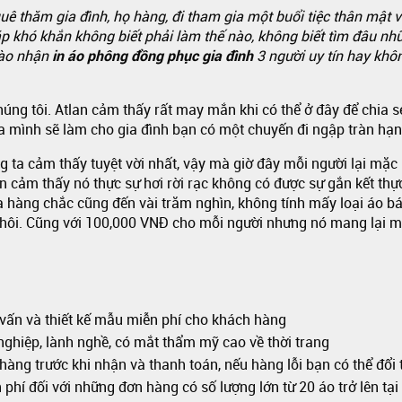
 quê thăm gia đình, họ hàng, đi tham gia một buổi tiệc thân mậ
p khó khắn không biết phải làm thế nào, không biết tìm đâu nh
nào nhận
in áo phông đồng phục gia đình
3 người uy tín hay khô
húng tôi. Atlan cảm thấy rất may mắn khi có thể ở đây để chia 
 mình sẽ làm cho gia đình bạn có một chuyến đi ngập tràn hạn
ng ta cảm thấy tuyệt vời nhất, vậy mà giờ đây mỗi người lại mặc
an cảm thấy nó thực sự hơi rời rạc không có được sự gắn kết thự
a hàng chắc cũng đến vài trăm nghìn, không tính mấy loại áo bá
 thôi. Cũng với 100,000 VNĐ cho mỗi người nhưng nó mang lại m
 vấn và thiết kế mẫu miễn phí cho khách hàng
ghiệp, lành nghề, có mắt thẩm mỹ cao về thời trang
àng trước khi nhận và thanh toán, nếu hàng lỗi bạn có thể đổi 
hí đối với những đơn hàng có số lượng lớn từ 20 áo trở lên tạ