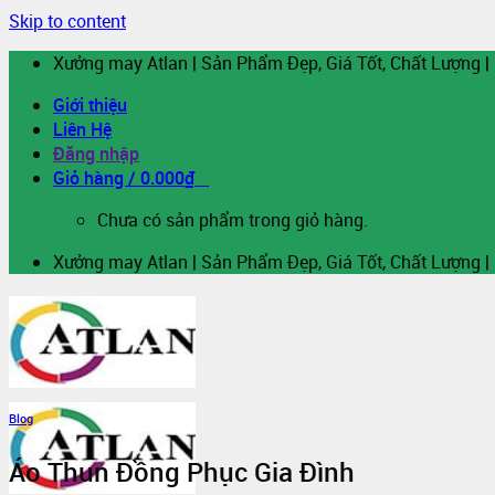
Skip to content
Xưởng may Atlan | Sản Phẩm Đẹp, Giá Tốt, Chất Lượng |
Giới thiệu
Liên Hệ
Đăng nhập
Giỏ hàng /
0.000
₫
0
Chưa có sản phẩm trong giỏ hàng.
Xưởng may Atlan | Sản Phẩm Đẹp, Giá Tốt, Chất Lượng |
Blog
Áo Thun Đồng Phục Gia Đình