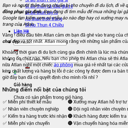
Bạn và người thân đang chuẩn bị cho chuyến đi du lịch, đi về
Sỉ áo thun cá sấu giá rẻ
đồng phục gia đình
. Bạn đang đi tìm mẫu để mua những lại gặ
Sỉ áo thun tay lỡ
Google tìm kiếm xem có mẫu áo nào đẹp hay có xưởng may 
Áo thun trơn trắng
trang của Atlan.
Sỉ Áo Thun 4 Chiều
Liên Hệ
Vâng ! điều đầu tiên Atlan cảm ơn bạn đã ghé vào trang của c
chơi đẹp
và tốt nhất. Atlan mong rằng với những sản phẩm của
Khoảng thời gian đi du lịch cùng gia đình chính là lúc mà chú
không ổn chút nào. Nếu bạn cho phép thì Atlan chia sẽ thì Atl
nữa Atlan nghĩ một chiếc
áo phông
mua giá rẻ nhất tại các cử
kém chất lượng và hàng bị lỗi ở các công ty được đem ra bán
0
giờ đây bạn đã có quyết định cho mình rồi nhỉ ?
Giỏ hàng
Những điểm nổi bật của chúng tôi
Chưa có sản phẩm trong giỏ hàng.
✅ Miễn phí thiết kế mẫu
🔴
Xưởng may Atlan hỗ trợ tư
✅ Nhân viên chuyên nghiệp
🔴
Đội ngũ nhân viên chuyên n
✅ Kiểm tra hàng trước khi nhận
🔴
Khách hàng được kiểm tra h
✅ Miễn phí vận chuyển
🔴
Vận chuyển hàng hóa miễn p