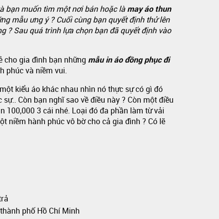
t và bạn muốn tìm một nơi bán hoặc là
may áo thun
ững mẫu ưng ý ? Cuối cùng bạn quyết định thử lên
ng ? Sau quá trình lựa chọn bạn đã quyết định vào
sẻ cho gia đình bạn những
mẫu in áo đồng phục
đi
h phúc và niềm vui.
 một kiểu áo khác nhau nhìn nó thực sự có gì đó
c sự.. Còn bạn nghĩ sao về điều này ? Còn một điều
n 100,000 3 cái nhé. Loại đó đa phần làm từ vải
ột niềm hành phúc vô bờ cho cả gia đình ? Có lẽ
trả
i thành phố Hồ Chí Minh