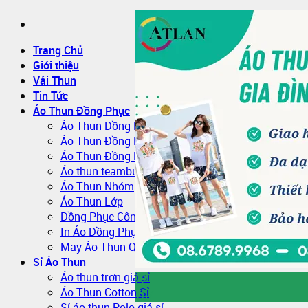
Trang Chủ
Giới thiệu
Vải Thun
Tin Tức
Áo Thun Đồng Phục
Áo Thun Đồng Phục Quán Cafe
Áo Thun Đồng Phục Mầm Non
Áo Thun Đồng Phục Công Nhân
Áo thun teambuilding đi biển
Áo Thun Nhóm
Áo Thun Lớp
Đồng Phục Công Nhân
In Áo Đồng Phục
May Áo Thun Quảng Cáo – Áo Thun Sự Kiện
Sỉ Áo Thun
Áo thun trơn giá sỉ
22
Áo Thun Cotton Sỉ
Th7
Sỉ áo thun Polo giá sỉ