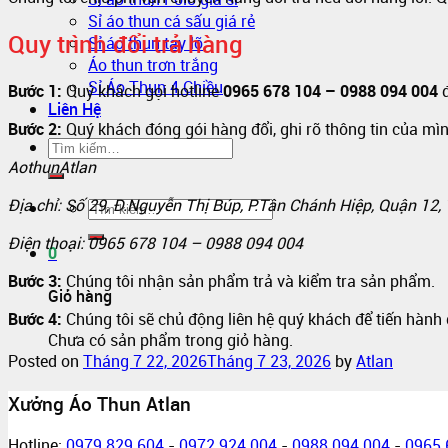
Sỉ áo thun cá sấu giá rẻ
Quy trình đổi trả hàng
Sỉ áo thun tay lỡ
Áo thun trơn trắng
Sỉ Áo Thun 4 Chiều
Bước 1:
Quý khách gọi hotline
0965 678 104 – 0988 094 004
đ
Liên Hệ
Bước 2:
Quý khách đóng gói hàng đổi, ghi rõ thông tin của mìn
AothunAtlan
Địa chỉ: Số 29, Đ.Nguyễn Thị Búp, P.Tân Chánh Hiệp, Quận 12,
Điện thoại: 0965 678 104 – 0988 094 004
0
Bước 3:
Chúng tôi nhận sản phẩm trả và kiểm tra sản phẩm.
Giỏ hàng
Bước 4:
Chúng tôi sẽ chủ động liên hệ quý khách để tiến hành 
Chưa có sản phẩm trong giỏ hàng.
Posted on
Tháng 7 22, 2026
Tháng 7 23, 2026
by
Atlan
Xưởng Áo Thun Atlan
Hotline:
0979 829 604
-
0972 924 004
-
0988 094 004
-
0965 