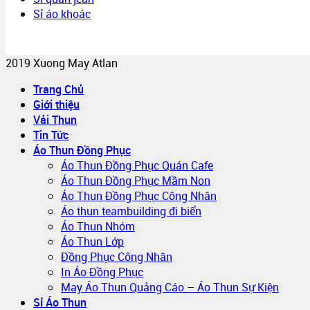
Sỉ áo khoác
2019 Xuong May Atlan
Trang Chủ
Giới thiệu
Vải Thun
Tin Tức
Áo Thun Đồng Phục
Áo Thun Đồng Phục Quán Cafe
Áo Thun Đồng Phục Mầm Non
Áo Thun Đồng Phục Công Nhân
Áo thun teambuilding đi biển
Áo Thun Nhóm
Áo Thun Lớp
Đồng Phục Công Nhân
In Áo Đồng Phục
May Áo Thun Quảng Cáo – Áo Thun Sự Kiện
Sỉ Áo Thun