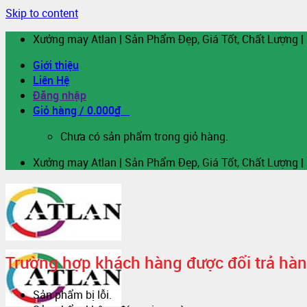
Skip to content
Xưởng may Atlan | Sản Phẩm Đẹp, Giá Tốt, Chất Lượng |
Giới thiệu
Liên Hệ
Đăng nhập
Giỏ hàng /
0.000
₫
0
Chưa có sản phẩm trong giỏ hàng.
Xưởng may Atlan | Sản Phẩm Đẹp, Giá Tốt, Chất Lượng |
Trường hợp khách hàng được đổi trả hà
Sản phẩm bị lỗi.