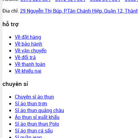
Đia chỉ:
29 Nguyễn Thị Búp, P.Tân Chánh Hiệp, Quận 12, Thàn
hỗ trợ
Về đặt hàng
Về bảo hành
Về vận chuyển
Về đổi trả
Về thanh toán
Về khiếu nại
chuyên sỉ
Chuyên sỉ áo thun
Sỉ áo thun trơn
Sỉ áo thun quảng châu
Áo thun sỉ xuất khẩu
Sỉ áo thun thun Polo
Sỉ áo thun cá sấu
Sỉ quần jean