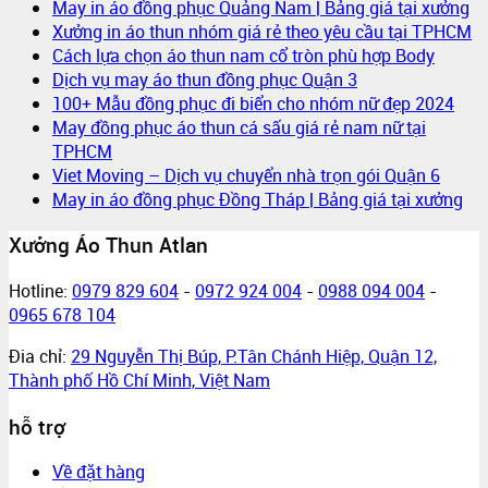
May in áo đồng phục Quảng Nam | Bảng giá tại xưởng
Xưởng in áo thun nhóm giá rẻ theo yêu cầu tại TPHCM
Cách lựa chọn áo thun nam cổ tròn phù hợp Body
Dịch vụ may áo thun đồng phục Quận 3
100+ Mẫu đồng phục đi biển cho nhóm nữ đẹp 2024
May đồng phục áo thun cá sấu giá rẻ nam nữ tại
TPHCM
Viet Moving – Dịch vụ chuyển nhà trọn gói Quận 6
May in áo đồng phục Đồng Tháp | Bảng giá tại xưởng
Xưởng Áo Thun Atlan
Hotline:
0979 829 604
-
0972 924 004
-
0988 094 004
-
0965 678 104
Đia chỉ:
29 Nguyễn Thị Búp, P.Tân Chánh Hiệp, Quận 12,
Thành phố Hồ Chí Minh, Việt Nam
hỗ trợ
Về đặt hàng