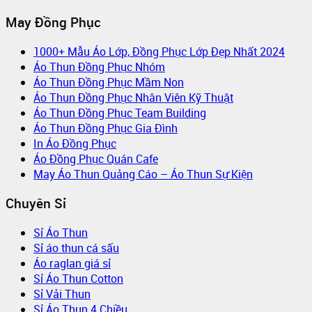
May Đồng Phục
1000+ Mẫu Áo Lớp, Đồng Phục Lớp Đẹp Nhất 2024
Áo Thun Đồng Phục Nhóm
Áo Thun Đồng Phục Mầm Non
Áo Thun Đồng Phục Nhân Viên Kỹ Thuật
Áo Thun Đồng Phục Team Building
Áo Thun Đồng Phục Gia Đình
In Áo Đồng Phục
Áo Đồng Phục Quán Cafe
May Áo Thun Quảng Cáo – Áo Thun Sự Kiện
Chuyên Sỉ
Sỉ Áo Thun
Sỉ áo thun cá sấu
Áo raglan giá sỉ
Sỉ Áo Thun Cotton
Sỉ Vải Thun
Sỉ Áo Thun 4 Chiều