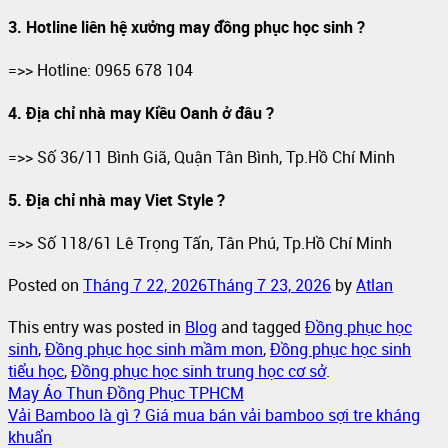
3. Hotline liên hệ xưởng may đồng phục học sinh ?
=>> Hotline: 0965 678 104
4. Địa chỉ nhà may Kiều Oanh ở đâu ?
=>> Số 36/11 Bình Giã, Quận Tân Bình, Tp.Hồ Chí Minh
5. Địa chỉ nhà may Viet Style ?
=>> Số 118/61 Lê Trọng Tấn, Tân Phú, Tp.Hồ Chí Minh
Posted on
Tháng 7 22, 2026
Tháng 7 23, 2026
by
Atlan
This entry was posted in
Blog
and tagged
Đồng phục học
sinh
,
Đồng phục học sinh mầm mon
,
Đồng phục học sinh
tiểu học
,
Đồng phục học sinh trung học cơ sở
.
May Áo Thun Đồng Phục TPHCM
Vải Bamboo là gì ? Giá mua bán vải bamboo sợi tre kháng
khuẩn