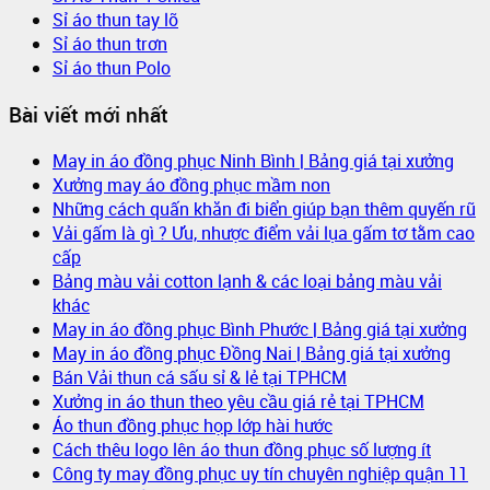
Sỉ áo thun tay lỡ
Sỉ áo thun trơn
Sỉ áo thun Polo
Bài viết mới nhất
May in áo đồng phục Ninh Bình | Bảng giá tại xưởng
Xưởng may áo đồng phục mầm non
Những cách quấn khăn đi biển giúp bạn thêm quyến rũ
Vải gấm là gì ? Ưu, nhược điểm vải lụa gấm tơ tằm cao
cấp
Bảng màu vải cotton lạnh & các loại bảng màu vải
khác
May in áo đồng phục Bình Phước | Bảng giá tại xưởng
May in áo đồng phục Đồng Nai | Bảng giá tại xưởng
Bán Vải thun cá sấu sỉ & lẻ tại TPHCM
Xưởng in áo thun theo yêu cầu giá rẻ tại TPHCM
Áo thun đồng phục họp lớp hài hước
Cách thêu logo lên áo thun đồng phục số lượng ít
Công ty may đồng phục uy tín chuyên nghiệp quận 11