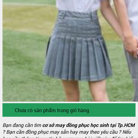
Sỉ áo thun Polo giá sỉ
Sỉ áo thun cá sấu giá rẻ
Sỉ áo thun tay lỡ
Áo thun trơn trắng
Sỉ Áo Thun 4 Chiều
Liên Hệ
0
Giỏ hàng
22
Chưa có sản phẩm trong giỏ hàng.
Th7
Bạn đang cần tìm
cơ sở may đồng phục học sinh tại Tp.HCM
? Bạn cần đồng phục may sẵn hay may theo yêu cầu ? Nếu