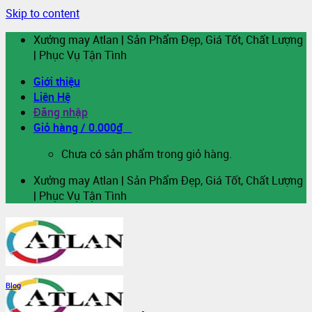
Skip to content
Xưởng may Atlan | Sản Phẩm Đẹp, Giá Tốt, Chất Lượng
| Phục Vụ Tận Tình
Giới thiệu
Liên Hệ
Đăng nhập
Giỏ hàng /
0.000
₫
0
Chưa có sản phẩm trong giỏ hàng.
Xưởng may Atlan | Sản Phẩm Đẹp, Giá Tốt, Chất Lượng
| Phục Vụ Tận Tình
Blog