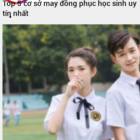
Top 5 cơ sở may đồng phục học sinh uy
tín nhất
Trang Chủ
Giới thiệu
Vải Thun
Tin Tức
Áo Thun Đồng Phục
Áo Thun Đồng Phục Quán Cafe
Áo Thun Đồng Phục Mầm Non
Áo Thun Đồng Phục Công Nhân
Áo thun teambuilding đi biển
Áo Thun Nhóm
Áo Thun Lớp
Đồng Phục Công Nhân
In Áo Đồng Phục
May Áo Thun Quảng Cáo – Áo Thun Sự Kiện
Sỉ Áo Thun
Áo thun trơn giá sỉ
Áo Thun Cotton Sỉ