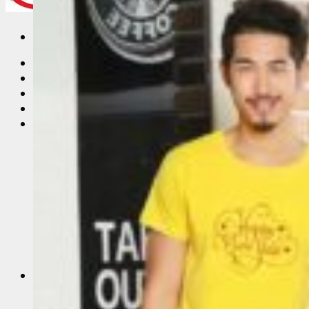
Trang Chủ
Giới thiệu
Vải Thun
Tin Tức
Áo Thun Đồng Phục
Áo Thun Đồng Phục Quán Cafe
Áo Thun Đồng Phục Mầm Non
Áo Thun Đồng Phục Công Nhân
Áo thun teambuilding đi biển
Áo Thun Nhóm
Áo Thun Lớp
Đồng Phục Công Nhân
In Áo Đồng Phục
May Áo Thun Quảng Cáo – Áo Thun Sự Kiện
Sỉ Áo Thun
Áo thun trơn giá sỉ
Áo Thun Cotton Sỉ