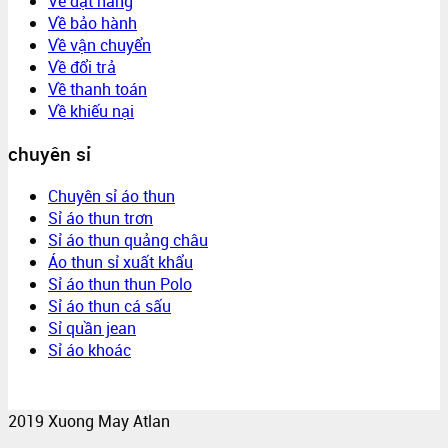
Về đặt hàng
Về bảo hành
Về vận chuyển
Về đổi trả
Về thanh toán
Về khiếu nại
chuyên sỉ
Chuyên sỉ áo thun
Sỉ áo thun trơn
Sỉ áo thun quảng châu
Áo thun sỉ xuất khẩu
Sỉ áo thun thun Polo
Sỉ áo thun cá sấu
Sỉ quần jean
Sỉ áo khoác
2019 Xuong May Atlan