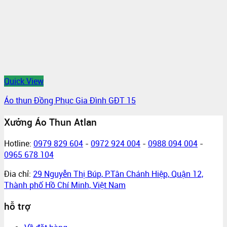
Quick View
Áo thun Đồng Phục Gia Đình GĐT 15
Xưởng Áo Thun Atlan
Hotline:
0979 829 604
-
0972 924 004
-
0988 094 004
-
0965 678 104
Đia chỉ:
29 Nguyễn Thị Búp, P.Tân Chánh Hiệp, Quận 12,
Thành phố Hồ Chí Minh, Việt Nam
hỗ trợ