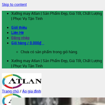
Skip to content
Xưởng may Atlan | Sản Phẩm Đẹp, Giá Tốt, Chất Lượng
| Phục Vụ Tận Tình
Giới thiệu
Liên Hệ
Đăng nhập
Giỏ hàng /
0.000
₫
0
Chưa có sản phẩm trong giỏ hàng.
Xưởng may Atlan | Sản Phẩm Đẹp, Giá Tốt, Chất Lượng
| Phục Vụ Tận Tình
Trang chủ
/
Áo gia đình