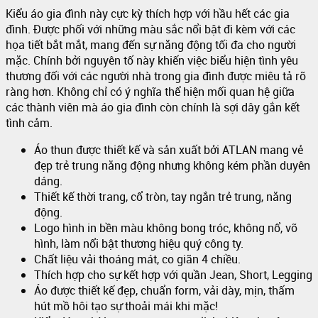
Kiểu áo gia đình này cực kỳ thích hợp với hầu hết các gia
đình. Được phối với những màu sắc nổi bật đi kèm với các
họa tiết bắt mắt, mang đến sự năng động tối đa cho người
mặc. Chính bởi nguyên tố này khiến việc biểu hiện tình yêu
thương đối với các người nhà trong gia đình được miêu tả rõ
ràng hơn. Không chỉ có ý nghĩa thể hiện mối quan hệ giữa
các thành viên mà áo gia đình còn chính là sợi dây gắn kết
tình cảm.
Áo thun được thiết kế và sản xuất bởi ATLAN mang vẻ
đẹp trẻ trung năng động nhưng không kém phần duyên
dáng.
Thiết kế thời trang, cổ tròn, tay ngắn trẻ trung, năng
động.
Logo hình in bền màu không bong tróc, không nổ, vỡ
hình, làm nổi bật thương hiệu quý công ty.
Chất liệu vải thoáng mát, co giãn 4 chiều.
Thích hợp cho sự kết hợp với quần Jean, Short, Legging
Áo được thiết kế đẹp, chuẩn form, vải dày, mịn, thấm
hút mồ hôi tạo sự thoải mái khi mặc!