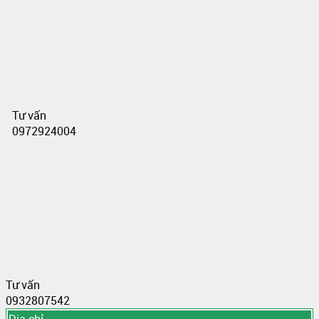
Tư vấn
0972924004
Tư vấn
0932807542
Địa chỉ