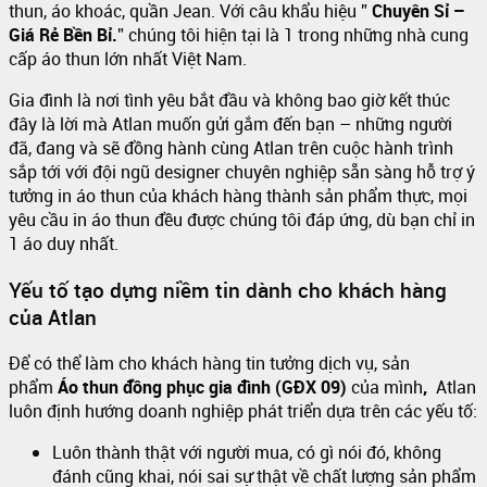
thun, áo khoác, quần Jean. Với câu khẩu hiệu ”
Chuyên Sỉ –
Giá Rẻ Bền Bỉ.
” chúng tôi hiện tại là 1 trong những nhà cung
cấp áo thun lớn nhất Việt Nam.
Gia đình là nơi tình yêu bắt đầu và không bao giờ kết thúc
đây là lời mà Atlan muốn gửi gắm đến bạn – những người
đã, đang và sẽ đồng hành cùng Atlan trên cuộc hành trình
sắp tới với đội ngũ designer chuyên nghiệp sẵn sàng hỗ trợ ý
tưởng in áo thun của khách hàng thành sản phẩm thực, mọi
yêu cầu in áo thun đều được chúng tôi đáp ứng, dù bạn chỉ in
1 áo duy nhất.
Yếu tố tạo dựng niềm tin dành cho khách hàng
của Atlan
Để có thể làm cho khách hàng tin tưởng dịch vụ, sản
phẩm
Áo thun đồng phục gia đình (GĐX 09)
của mình
,
Atlan
luôn định hướng doanh nghiệp phát triển dựa trên các yếu tố:
Luôn thành thật với người mua, có gì nói đó, không
đánh cũng khai, nói sai sự thật về chất lượng sản phẩm