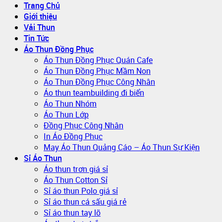
Trang Chủ
Giới thiệu
Vải Thun
Tin Tức
Áo Thun Đồng Phục
Áo Thun Đồng Phục Quán Cafe
Áo Thun Đồng Phục Mầm Non
Áo Thun Đồng Phục Công Nhân
Áo thun teambuilding đi biển
Áo Thun Nhóm
Áo Thun Lớp
Đồng Phục Công Nhân
In Áo Đồng Phục
May Áo Thun Quảng Cáo – Áo Thun Sự Kiện
Sỉ Áo Thun
Áo thun trơn giá sỉ
Áo Thun Cotton Sỉ
Sỉ áo thun Polo giá sỉ
Sỉ áo thun cá sấu giá rẻ
Sỉ áo thun tay lỡ