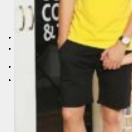
Sỉ áo thun Polo giá sỉ
Sỉ áo thun cá sấu giá rẻ
Sỉ áo thun tay lỡ
Áo thun trơn trắng
Sỉ Áo Thun 4 Chiều
Liên Hệ
0
Giỏ hàng
Chưa có sản phẩm trong giỏ hàng.