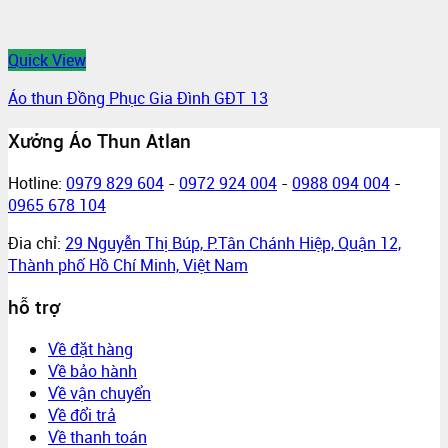
Quick View
Áo thun Đồng Phục Gia Đình GĐT 13
Xưởng Áo Thun Atlan
Hotline:
0979 829 604
-
0972 924 004
-
0988 094 004
-
0965 678 104
Đia chỉ:
29 Nguyễn Thị Búp, P.Tân Chánh Hiệp, Quận 12,
Thành phố Hồ Chí Minh, Việt Nam
hỗ trợ
Về đặt hàng
Về bảo hành
Về vận chuyển
Về đổi trả
Về thanh toán