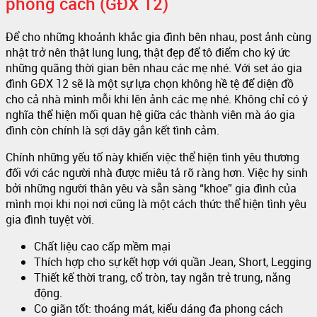
phong cách (GĐX 12)
Để cho những khoảnh khắc gia đình bên nhau, post ảnh cùng
nhật trở nên thật lung lung, thật đẹp để tô điểm cho ký ức
những quãng thời gian bên nhau các mẹ nhé. Với set áo gia
đình GĐX 12 sẽ là một sự lựa chọn không hề tệ để diện đồ
cho cả nhà mình mỗi khi lên ảnh các mẹ nhé. Không chỉ có ý
nghĩa thể hiện mối quan hệ giữa các thành viên mà áo gia
đình còn chính là sợi dây gắn kết tình cảm.
Chính những yếu tố này khiến việc thể hiện tình yêu thương
đối với các người nhà được miêu tả rõ ràng hơn. Việc hy sinh
bởi những người thân yêu và sẵn sàng “khoe” gia đình của
mình mọi khi nọi nơi cũng là một cách thức thể hiện tình yêu
gia đình tuyệt vời.
Chất liệu cao cấp mềm mại
Thích hợp cho sự kết hợp với quần Jean, Short, Legging
Thiết kế thời trang, cổ tròn, tay ngắn trẻ trung, năng
động.
Co giãn tốt: thoáng mát, kiểu dáng đa phong cách