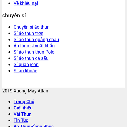
Về khiếu nại
chuyên sỉ
Chuyên sỉ áo thun
Sỉ áo thun trơn
Sỉ áo thun quảng châu
Áo thun sỉ xuất khẩu
Sỉ áo thun thun Polo
Sỉ áo thun cá sấu
Sỉ quần jean
Sỉ áo khoác
2019 Xuong May Atlan
Trang Chủ
Giới thiệu
Vải Thun
Tin Tức
Áo Thun Đồng Phục