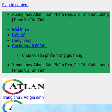
Skip to content
Xưởng may Atlan | Sản Phẩm Đẹp, Giá Tốt, Chất Lượng
| Phục Vụ Tận Tình
Giới thiệu
Liên Hệ
Đăng nhập
Giỏ hàng /
0.000
₫
0
Chưa có sản phẩm trong giỏ hàng.
Xưởng may Atlan | Sản Phẩm Đẹp, Giá Tốt, Chất Lượng
| Phục Vụ Tận Tình
Trang chủ
/
Áo gia đình