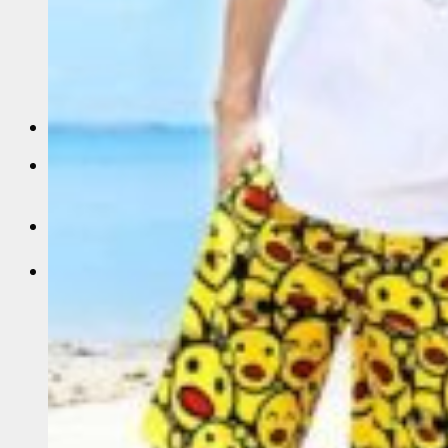
Sỉ áo thun Polo giá sỉ
Sỉ áo thun cá sấu giá rẻ
Sỉ áo thun tay lỡ
Áo thun trơn trắng
Sỉ Áo Thun 4 Chiều
Liên Hệ
0
Giỏ hàng
Chưa có sản phẩm trong giỏ hàng.