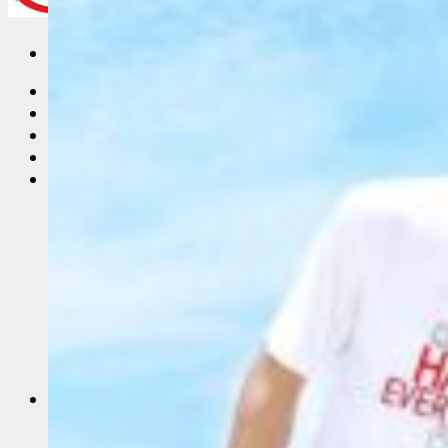
Trang Chủ
Giới thiệu
Vải Thun
Tin Tức
Áo Thun Đồng Phục
Áo Thun Đồng Phục Quán Cafe
Áo Thun Đồng Phục Mầm Non
Áo Thun Đồng Phục Công Nhân
Áo thun teambuilding đi biển
Áo Thun Nhóm
Áo Thun Lớp
Đồng Phục Công Nhân
In Áo Đồng Phục
May Áo Thun Quảng Cáo – Áo Thun Sự Kiện
Sỉ Áo Thun
Áo thun trơn giá sỉ
Áo Thun Cotton Sỉ