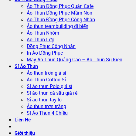
Áo Thun Đồng Phục Quán Cafe
Áo Thun Đồng Phục Mầm Non
Áo Thun Đồng Phục Công Nhân
Áo thun teambuilding đi biển
Áo Thun Nhóm
Áo Thun Lớp
Đồng Phục Công Nhân
In Áo Đồng Phục
May Áo Thun Quảng Cáo – Áo Thun Sự Kiện
Sỉ Áo Thun
Áo thun trơn giá sỉ
Áo Thun Cotton Sỉ
Sỉ áo thun Polo giá sỉ
Sỉ áo thun cá sấu giá rẻ
Sỉ áo thun tay lỡ
Áo thun trơn trắng
Sỉ Áo Thun 4 Chiều
Liên Hệ
Giới thiệu