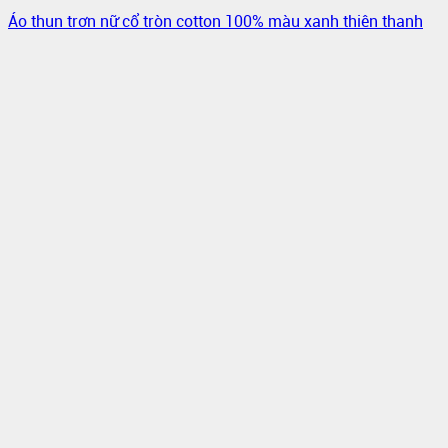
Áo thun trơn nữ cổ tròn cotton 100% màu xanh thiên thanh