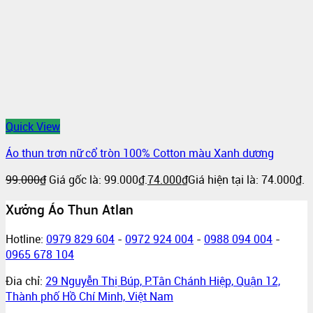
Quick View
Áo thun trơn nữ cổ tròn 100% Cotton màu Xanh dương
99.000
₫
Giá gốc là: 99.000₫.
74.000
₫
Giá hiện tại là: 74.000₫.
Xưởng Áo Thun Atlan
Hotline:
0979 829 604
-
0972 924 004
-
0988 094 004
-
0965 678 104
Đia chỉ:
29 Nguyễn Thị Búp, P.Tân Chánh Hiệp, Quận 12,
Thành phố Hồ Chí Minh, Việt Nam