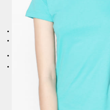
Sỉ áo thun Polo giá sỉ
Sỉ áo thun cá sấu giá rẻ
Sỉ áo thun tay lỡ
Áo thun trơn trắng
Sỉ Áo Thun 4 Chiều
Liên Hệ
0
Giỏ hàng
Chưa có sản phẩm trong giỏ hàng.