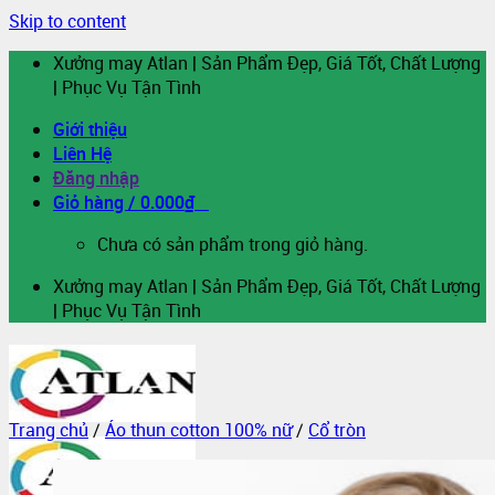
Skip to content
Xưởng may Atlan | Sản Phẩm Đẹp, Giá Tốt, Chất Lượng
| Phục Vụ Tận Tình
Giới thiệu
Liên Hệ
Đăng nhập
Giỏ hàng /
0.000
₫
0
Chưa có sản phẩm trong giỏ hàng.
Xưởng may Atlan | Sản Phẩm Đẹp, Giá Tốt, Chất Lượng
| Phục Vụ Tận Tình
Trang chủ
/
Áo thun cotton 100% nữ
/
Cổ tròn