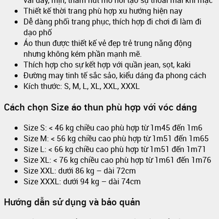
vải dày, mịn, thấm hút mồ hôi tạo sự thoải mái khi mặc
Thiết kế thời trang phù hợp xu hướng hiện nay
Dễ dàng phối trang phục, thích hợp đi chơi đi làm đi
dạo phố
Áo thun được thiết kế vẻ đẹp trẻ trung năng động
nhưng không kém phần mạnh mẽ.
Thích hợp cho sự kết hợp với quần jean, sọt, kaki
Đường may tinh tế sắc sảo, kiểu dáng đa phong cách
Kích thước: S, M, L, XL, XXL, XXXL
Cách chọn Size áo thun phù hợp với vóc dáng
Size S: < 46 kg chiều cao phù hợp từ 1m45 đến 1m6
Size M: < 56 kg chiều cao phù hợp từ 1m51 đến 1m65
Size L: < 66 kg chiều cao phù hợp từ 1m51 đến 1m71
Size XL: < 76 kg chiều cao phù hợp từ 1m61 đến 1m76
Size XXL: dưới 86 kg – dài 72cm
Size XXXL: dưới 94 kg – dài 74cm
Hướng dẫn sử dụng và bảo quản