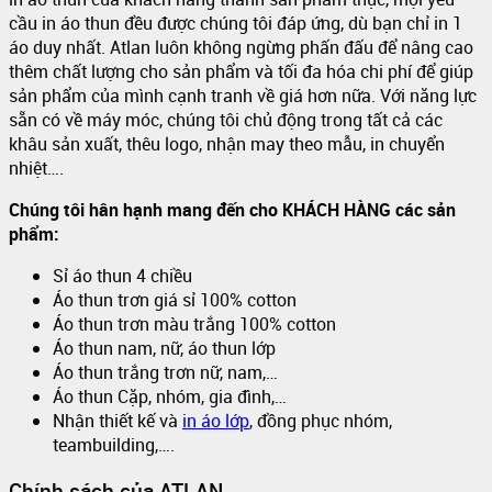
cầu in áo thun đều được chúng tôi đáp ứng, dù bạn chỉ in 1
áo duy nhất. Atlan luôn không ngừng phấn đấu để nâng cao
thêm chất lượng cho sản phẩm và tối đa hóa chi phí để giúp
sản phẩm của mình cạnh tranh về giá hơn nữa. Với năng lực
sẵn có về máy móc, chúng tôi chủ động trong tất cả các
khâu sản xuất, thêu logo, nhận may theo mẫu, in chuyển
nhiệt….
Chúng tôi hân hạnh mang đến cho KHÁCH HÀNG các sản
phẩm:
Sỉ áo thun 4 chiều
Áo thun trơn giá sỉ 100% cotton
Áo thun trơn màu trắng 100% cotton
Áo thun nam, nữ, áo thun lớp
Áo thun trắng trơn nữ, nam,…
Áo thun Cặp, nhóm, gia đình,…
Nhận thiết kế và
in áo lớp
, đồng phục nhóm,
teambuilding,….
Chính sách của ATLAN