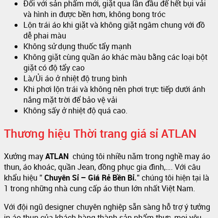
Đối với sản phẩm mới, giặt qua lần đầu để hết bụi vải
và hình in được bền hơn, không bong tróc
Lộn trái áo khi giặt và không giặt ngâm chung với đồ
dễ phai màu
Không sử dụng thuốc tẩy mạnh
Không giặt cùng quần áo khác màu bằng các loại bột
giặt có độ tẩy cao
Là/Ủi áo ở nhiệt độ trung bình
Khi phơi lộn trái và không nên phơi trực tiếp dưới ánh
nắng mặt trời để bảo vệ vải
Không sấy ở nhiệt độ quá cao.
Thương hiệu Thời trang giá sỉ ATLAN
Xưởng may
ATLAN
chúng tôi nhiều năm trong nghề may áo
thun, áo khoác, quần Jean, đồng phục gia đình,…. Với câu
khẩu hiệu ”
Chuyên Sỉ – Giá Rẻ Bền Bỉ.
” chúng tôi hiện tại là
1 trong những nhà cung cấp áo thun lớn nhất Việt Nam.
Với đội ngũ designer chuyên nghiệp sẵn sàng hỗ trợ ý tưởng
in áo thun của khách hàng thành sản phẩm thực, mọi yêu