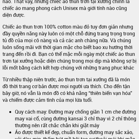
nào. Thật vậy, những chiếc áo thun trơn tại xưởng chính là
chiếc áo mang phong cách Unisex mà giới tính nào cũng
diện được.
Chiếc áo thun trơn 100% cotton màu đỏ tuy đơn giản nhưng
đầy quyền năng này luôn có một chỗ đứng trang trọng trong
tủ đồ của mọi cô nàng và cả các anh chàng nữa. Và chúng
luôn sống mãi với thời gian mặc cho biết bao xu hướng thời
trang đến rồi đi. Bạn có thể mặc mỗi ngày một chiếc áo thun
trơn tại xưởng hoặc diện chúng trong mọi dịp mà không sợ bị
lỗi mốt bằng cách kết hợp chúng với những trang phục khác
Từ nhiều thập niên trước, áo thun trơn tại xưởng đã là món
đồ thời trang cơ bản được mọi người ưa thích. Cho đến tận
bây giờ, nó vẫn là món đồ có khả năng “thiên biến vạn hóa”
và chiếm được cảm tình của mọi lứa tuổi.
Quy cách may: Đường may chống giãn 1 cm che đường
may vai cổ, cùng đường kansai 3 chỉ thay vì 2 chỉ thông
thường nên rất chắc chắn khi giặt máy
Áo được thiết kế đẹp, chuẩn form, đường may sắc xảo,