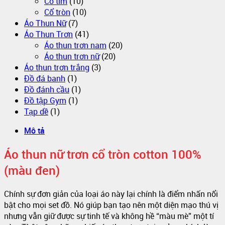
Cổ tim
(10)
Cổ tròn
(10)
Áo Thun Nữ
(7)
Áo Thun Trơn
(41)
Áo thun trơn nam
(20)
Áo thun trơn nữ
(20)
Áo thun trơn trắng
(3)
Đồ đá banh
(1)
Đồ đánh cầu
(1)
Đồ tập Gym
(1)
Tạp dề
(1)
Mô tả
Áo thun nữ trơn cổ tròn cotton 100%
(màu đen)
Chính sự đơn giản của loại áo này lại chính là điểm nhấn nổi
bật cho mọi set đồ. Nó giúp bạn tạo nên một diện mạo thú vị
nhưng vẫn giữ được sự tinh tế và không hề “màu mè” một tí