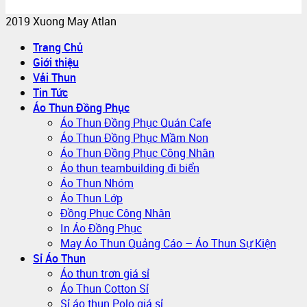
2019 Xuong May Atlan
Trang Chủ
Giới thiệu
Vải Thun
Tin Tức
Áo Thun Đồng Phục
Áo Thun Đồng Phục Quán Cafe
Áo Thun Đồng Phục Mầm Non
Áo Thun Đồng Phục Công Nhân
Áo thun teambuilding đi biển
Áo Thun Nhóm
Áo Thun Lớp
Đồng Phục Công Nhân
In Áo Đồng Phục
May Áo Thun Quảng Cáo – Áo Thun Sự Kiện
Sỉ Áo Thun
Áo thun trơn giá sỉ
Áo Thun Cotton Sỉ
Sỉ áo thun Polo giá sỉ