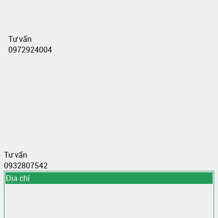
Tư vấn
0972924004
Tư vấn
0932807542
Địa chỉ