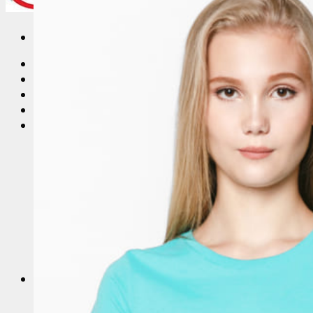
Trang Chủ
Giới thiệu
Vải Thun
Tin Tức
Áo Thun Đồng Phục
Áo Thun Đồng Phục Quán Cafe
Áo Thun Đồng Phục Mầm Non
Áo Thun Đồng Phục Công Nhân
Áo thun teambuilding đi biển
Áo Thun Nhóm
Áo Thun Lớp
Đồng Phục Công Nhân
In Áo Đồng Phục
May Áo Thun Quảng Cáo – Áo Thun Sự Kiện
Sỉ Áo Thun
Áo thun trơn giá sỉ
Áo Thun Cotton Sỉ