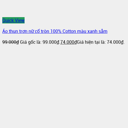
Quick View
Áo thun trơn nữ cổ tròn 100% Cotton màu xanh sẫm
99.000
₫
Giá gốc là: 99.000₫.
74.000
₫
Giá hiện tại là: 74.000₫.