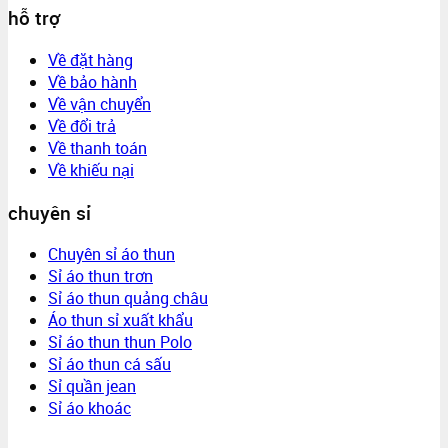
hỗ trợ
Về đặt hàng
Về bảo hành
Về vận chuyển
Về đổi trả
Về thanh toán
Về khiếu nại
chuyên sỉ
Chuyên sỉ áo thun
Sỉ áo thun trơn
Sỉ áo thun quảng châu
Áo thun sỉ xuất khẩu
Sỉ áo thun thun Polo
Sỉ áo thun cá sấu
Sỉ quần jean
Sỉ áo khoác