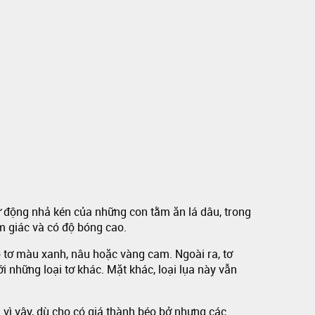
tự động nhả kén của những con tằm ăn lá dâu, trong
am giác và có độ bóng cao.
 tơ màu xanh, nâu hoặc vàng cam. Ngoài ra, tơ
i những loại tơ khác. Mặt khác, loại lụa này vẫn
h vì vậy, dù cho có giá thành béo bở nhưng các