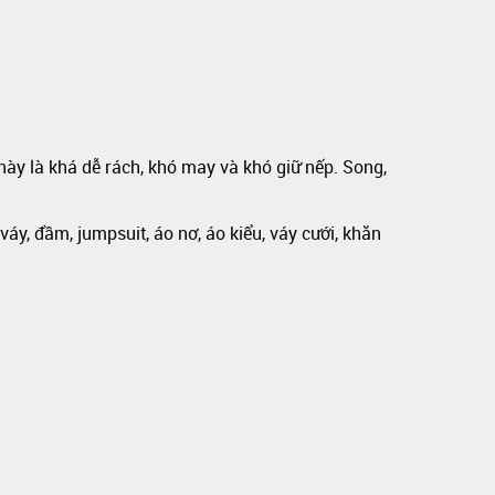
này là khá dễ rách, khó may và khó giữ nếp. Song,
váy, đầm, jumpsuit, áo nơ, áo kiểu, váy cưới, khăn