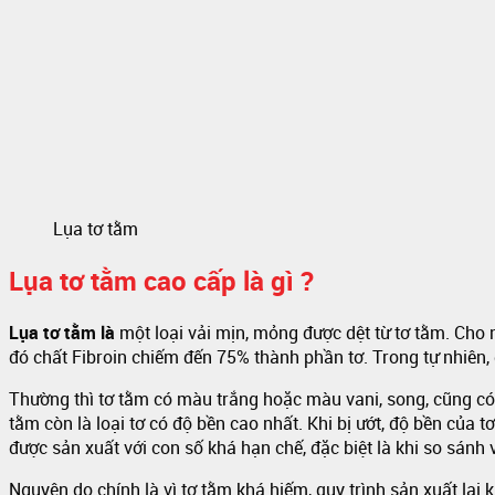
Lụa tơ tằm
Lụa tơ tằm cao cấp là gì ?
Lụa tơ tằm là
một loại vải mịn, mỏng được dệt từ tơ tằm. Cho 
đó chất Fibroin chiếm đến 75% thành phần tơ. Trong tự nhiên, 
Thường thì tơ tằm có màu trắng hoặc màu vani, song, cũng có
tằm còn là loại tơ có độ bền cao nhất. Khi bị ướt, độ bền của 
được sản xuất với con số khá hạn chế, đặc biệt là khi so sánh 
Nguyên do chính là vì tơ tằm khá hiếm, quy trình sản xuất lại