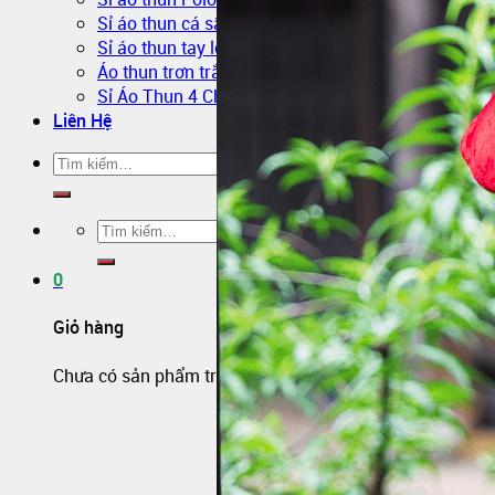
Sỉ áo thun cá sấu giá rẻ
Sỉ áo thun tay lỡ
Áo thun trơn trắng
Sỉ Áo Thun 4 Chiều
Liên Hệ
0
Giỏ hàng
Chưa có sản phẩm trong giỏ hàng.