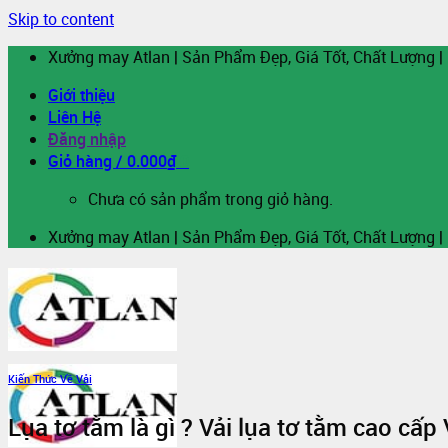
Skip to content
Xưởng may Atlan | Sản Phẩm Đẹp, Giá Tốt, Chất Lượng |
Giới thiệu
Liên Hệ
Đăng nhập
Giỏ hàng /
0.000
₫
0
Chưa có sản phẩm trong giỏ hàng.
Xưởng may Atlan | Sản Phẩm Đẹp, Giá Tốt, Chất Lượng |
Kiến Thức Về Vải
Lụa tơ tằm là gì ? Vải lụa tơ tằm cao cấp