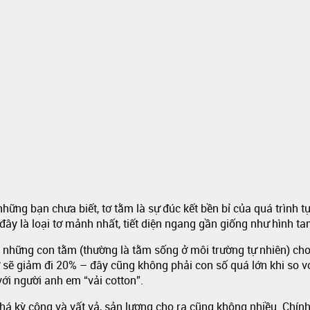
những bạn chưa biết, tơ tằm là sự đúc kết bền bỉ của quá trình 
đây là loại tơ mảnh nhất, tiết diện ngang gần giống như hình t
 những con tằm (thường là tằm sống ở môi trường tự nhiên) cho
tơ sẽ giảm đi 20% – đây cũng không phải con số quá lớn khi so vớ
với người anh em “vải cotton”.
 khá kỳ công và vất vả, sản lượng cho ra cũng không nhiều. Chín