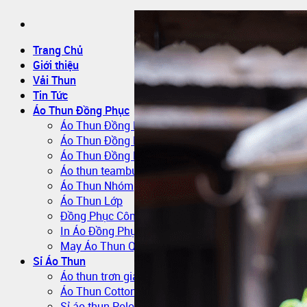
Trang Chủ
Giới thiệu
Vải Thun
Tin Tức
Áo Thun Đồng Phục
Áo Thun Đồng Phục Quán Cafe
Áo Thun Đồng Phục Mầm Non
Áo Thun Đồng Phục Công Nhân
Áo thun teambuilding đi biển
Áo Thun Nhóm
Áo Thun Lớp
Đồng Phục Công Nhân
In Áo Đồng Phục
May Áo Thun Quảng Cáo – Áo Thun Sự Kiện
Sỉ Áo Thun
Áo thun trơn giá sỉ
Áo Thun Cotton Sỉ
Sỉ áo thun Polo giá sỉ