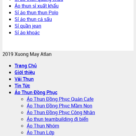
Áo thun sỉ xuất khẩu
Sỉ áo thun thun Polo
Sỉ áo thun cá sấu
Sỉ quần jean
Sỉ áo khoác
2019 Xuong May Atlan
Trang Chủ
Giới thiệu
Vải Thun
Tin Tức
Áo Thun Đồng Phục
Áo Thun Đồng Phục Quán Cafe
Áo Thun Đồng Phục Mầm Non
Áo Thun Đồng Phục Công Nhân
Áo thun teambuilding đi biển
Áo Thun Nhóm
Áo Thun Lớp