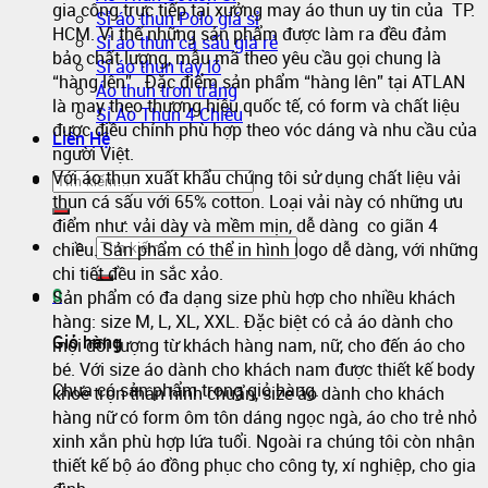
gia công trực tiếp tại xưởng may áo thun uy tin của TP.
Sỉ áo thun Polo giá sỉ
HCM. Vì thế những sản phẩm được làm ra đều đảm
Sỉ áo thun cá sấu giá rẻ
bảo chất lượng, mẫu mã theo yêu cầu gọi chung là
Sỉ áo thun tay lỡ
“hàng lên” . Đặc điểm sản phẩm “hàng lên” tại ATLAN
Áo thun trơn trắng
là may theo thương hiệu quốc tế, có form và chất liệu
Sỉ Áo Thun 4 Chiều
được điều chỉnh phù hợp theo vóc dáng và nhu cầu của
Liên Hệ
người Việt.
Với áo thun xuất khẩu chúng tôi sử dụng chất liệu vải
thun cá sấu với 65% cotton. Loại vải này có những ưu
điểm như: vải dày và mềm mịn, dễ dàng co giãn 4
chiều. Sản phẩm có thể in hình logo dễ dàng, với những
chi tiết đều in sắc xảo.
0
Sản phẩm có đa dạng size phù hợp cho nhiều khách
hàng: size M, L, XL, XXL. Đặc biệt có cả áo dành cho
Giỏ hàng
mọi đối tượng từ khách hàng nam, nữ, cho đến áo cho
bé. Với size áo dành cho khách nam được thiết kế body
Chưa có sản phẩm trong giỏ hàng.
khoe trọn thân hình chuẩn, size áo dành cho khách
hàng nữ có form ôm tôn dáng ngọc ngà, áo cho trẻ nhỏ
xinh xắn phù hợp lứa tuổi. Ngoài ra chúng tôi còn nhận
thiết kế bộ áo đồng phục cho công ty, xí nghiệp, cho gia