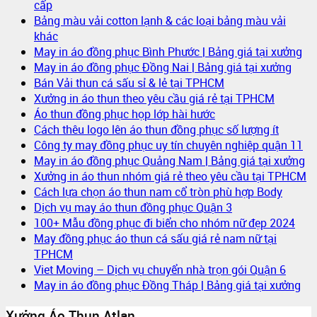
cấp
Bảng màu vải cotton lạnh & các loại bảng màu vải
khác
May in áo đồng phục Bình Phước | Bảng giá tại xưởng
May in áo đồng phục Đồng Nai | Bảng giá tại xưởng
Bán Vải thun cá sấu sỉ & lẻ tại TPHCM
Xưởng in áo thun theo yêu cầu giá rẻ tại TPHCM
Áo thun đồng phục họp lớp hài hước
Cách thêu logo lên áo thun đồng phục số lượng ít
Công ty may đồng phục uy tín chuyên nghiệp quận 11
May in áo đồng phục Quảng Nam | Bảng giá tại xưởng
Xưởng in áo thun nhóm giá rẻ theo yêu cầu tại TPHCM
Cách lựa chọn áo thun nam cổ tròn phù hợp Body
Dịch vụ may áo thun đồng phục Quận 3
100+ Mẫu đồng phục đi biển cho nhóm nữ đẹp 2024
May đồng phục áo thun cá sấu giá rẻ nam nữ tại
TPHCM
Viet Moving – Dịch vụ chuyển nhà trọn gói Quận 6
May in áo đồng phục Đồng Tháp | Bảng giá tại xưởng
Xưởng Áo Thun Atlan