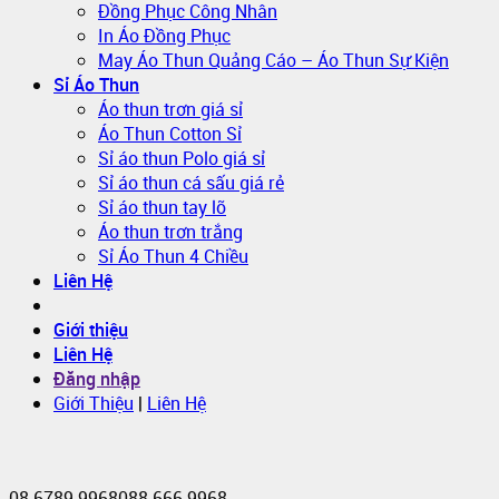
Đồng Phục Công Nhân
In Áo Đồng Phục
May Áo Thun Quảng Cáo – Áo Thun Sự Kiện
Sỉ Áo Thun
Áo thun trơn giá sỉ
Áo Thun Cotton Sỉ
Sỉ áo thun Polo giá sỉ
Sỉ áo thun cá sấu giá rẻ
Sỉ áo thun tay lỡ
Áo thun trơn trắng
Sỉ Áo Thun 4 Chiều
Liên Hệ
Giới thiệu
Liên Hệ
Đăng nhập
Giới Thiệu
|
Liên Hệ
08.6789.9968
088.666.9968