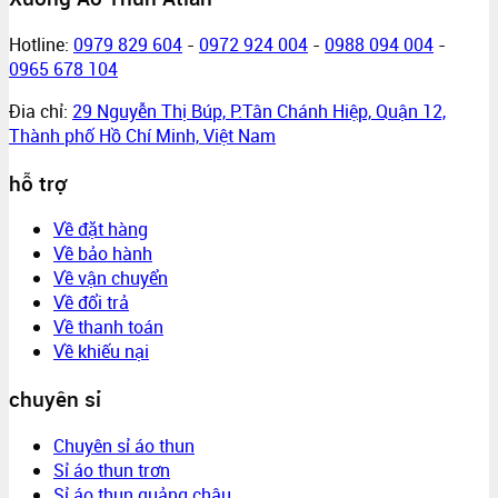
Hotline:
0979 829 604
-
0972 924 004
-
0988 094 004
-
0965 678 104
Đia chỉ:
29 Nguyễn Thị Búp, P.Tân Chánh Hiệp, Quận 12,
Thành phố Hồ Chí Minh, Việt Nam
hỗ trợ
Về đặt hàng
Về bảo hành
Về vận chuyển
Về đổi trả
Về thanh toán
Về khiếu nại
chuyên sỉ
Chuyên sỉ áo thun
Sỉ áo thun trơn
Sỉ áo thun quảng châu