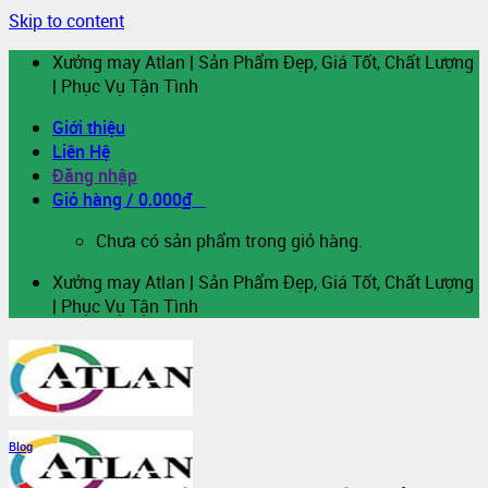
Skip to content
Xưởng may Atlan | Sản Phẩm Đẹp, Giá Tốt, Chất Lượng
| Phục Vụ Tận Tình
Giới thiệu
Liên Hệ
Đăng nhập
Giỏ hàng /
0.000
₫
0
Chưa có sản phẩm trong giỏ hàng.
Xưởng may Atlan | Sản Phẩm Đẹp, Giá Tốt, Chất Lượng
| Phục Vụ Tận Tình
Blog