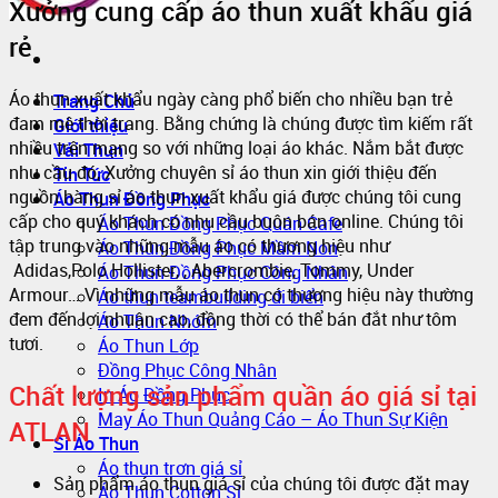
Xưởng cung cấp áo thun xuất khẩu giá
rẻ
Áo thun xuất khẩu ngày càng phổ biến cho nhiều bạn trẻ
Trang Chủ
đam mê thời trang. Bằng chứng là chúng được tìm kiếm rất
Giới thiệu
nhiều trên mạng so với những loại áo khác. Nắm bắt được
Vải Thun
nhu cầu đó, Xưởng chuyên sỉ áo thun xin giới thiệu đến
Tin Tức
nguồn hàng sỉ áo thun xuất khẩu giá được chúng tôi cung
Áo Thun Đồng Phục
cấp cho quý khách có nhu cầu buôn bán online. Chúng tôi
Áo Thun Đồng Phục Quán Cafe
tập trung vào những mẫu áo có thương hiệu như
Áo Thun Đồng Phục Mầm Non
Adidas,Polo Hollister, , Abercrombie, Tommy, Under
Áo Thun Đồng Phục Công Nhân
Armour… Vì những mẫu áo thun có thương hiệu này thường
Áo thun teambuilding đi biển
đem đến lợi nhuận cao, đồng thời có thể bán đắt như tôm
Áo Thun Nhóm
tươi.
Áo Thun Lớp
Đồng Phục Công Nhân
Chất lượng sản phẩm quần áo giá sỉ tại
In Áo Đồng Phục
May Áo Thun Quảng Cáo – Áo Thun Sự Kiện
ATLAN
Sỉ Áo Thun
Áo thun trơn giá sỉ
Sản phẩm áo thun giá sỉ của chúng tôi được đặt may
Áo Thun Cotton Sỉ