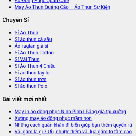
Áo Đồng Phục Quán Cafe
May Áo Thun Quảng Cáo – Áo Thun Sự Kiện
Chuyên Sỉ
Sỉ Áo Thun
Sỉ áo thun cá sấu
Áo raglan giá sỉ
Sỉ Áo Thun Cotton
Sỉ Vải Thun
Sỉ Áo Thun 4 Chiều
Sỉ áo thun tay lỡ
Sỉ áo thun trơn
Sỉ áo thun Polo
Bài viết mới nhất
May in áo đồng phục Ninh Bình | Bảng giá tại xưởng
Xưởng may áo đồng phục mầm non
Những cách quấn khăn đi biển giúp bạn thêm quyến rũ
Vải gấm là gì ? Ưu, nhược điểm vải lụa gấm tơ tằm cao