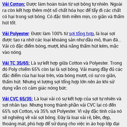
Vải Cotton:
Được làm hoàn toàn từ sợi bông tự nhiên. Ngoài
ra còn kết hợp thêm một số chất hóa học để tẩy đi các chất
có hại trong sợi bông. Có đặc tính mềm mịn, co giãn và thấm
hút tốt.
Vải Polyester
: Được làm 100% từ
sợi tổng hợp
, là loại sợi
được tạo ra nhờ các loại khoáng sản như dầu mỏ, than đá…
Vải có đặc điểm bóng, mượt, khả năng thấm hút kém, mặc
vào nóng.
Vải TC 35/65:
Là sự kết hợp giữa Cotton và Polyester. Trong
đó Poly chiếm 65% còn lại là sợi bông. Vải mang đầy đủ các
đặc điểm của hai loại trên, vừa bóng mượt, có sự co giãn,
thấm hút. Nhưng vì lượng sợi tổng hợp lớn nên áo khi sử
dụng vẫn có cảm giác nóng bức.
Vải CVC 65/35:
Là loại vải có sự kết hợp của sợi tự nhiên và
sợi nhân tạo. Nhưng trong thành phần vải CVC lại có đến
65% sợi Cotton, và 35% sợi Polyester. Vì vậy đặc tính của nó
sẽ nghiêng về vải sợi bông. Đây là loại vải rẻ, bền, đẹp,
thoáng mát, phù hợp để sử dụng cho việc in áo họp lớp đại