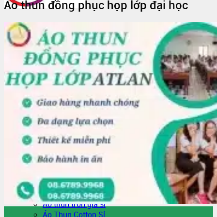
Áo thun đồng phục họp lớp đại học
Trang Chủ
Giới thiệu
Vải Thun
Tin Tức
Áo Thun Đồng Phục
Áo Thun Đồng Phục Quán Cafe
Áo Thun Đồng Phục Mầm Non
Áo Thun Đồng Phục Công Nhân
Áo thun teambuilding đi biển
Áo Thun Nhóm
Áo Thun Lớp
Đồng Phục Công Nhân
In Áo Đồng Phục
May Áo Thun Quảng Cáo – Áo Thun Sự Kiện
Sỉ Áo Thun
Áo thun trơn giá sỉ
22
Áo Thun Cotton Sỉ