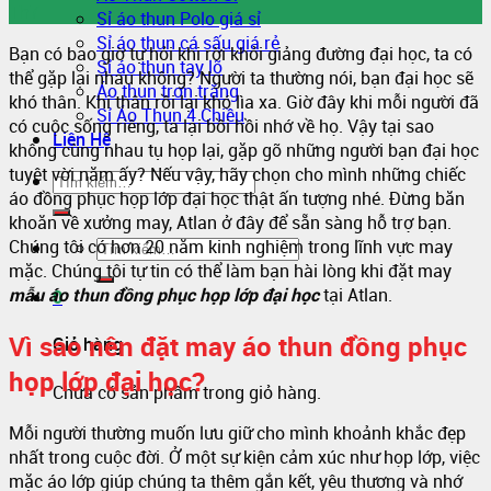
Th7
Sỉ áo thun Polo giá sỉ
Sỉ áo thun cá sấu giá rẻ
Bạn có bao giờ tự hỏi khi rời khỏi giảng đường đại học, ta có
Sỉ áo thun tay lỡ
thể gặp lại nhau không? Người ta thường nói, bạn đại học sẽ
Áo thun trơn trắng
khó thân. Khi thân rồi lại khó lìa xa. Giờ đây khi mỗi người đã
Sỉ Áo Thun 4 Chiều
có cuộc sống riêng, ta lại bồi hồi nhớ về họ. Vậy tại sao
Liên Hệ
không cùng nhau tụ họp lại, gặp gỡ những người bạn đại học
tuyệt vời năm ấy? Nếu vậy, hãy chọn cho mình những chiếc
áo đồng phục họp lớp đại học thật ấn tượng nhé. Đừng băn
khoăn về xưởng may, Atlan ở đây để sẵn sàng hỗ trợ bạn.
Chúng tôi có hơn 20 năm kinh nghiệm trong lĩnh vực may
mặc. Chúng tôi tự tin có thể làm bạn hài lòng khi đặt may
mẫu áo thun đồng phục họp lớp đại học
tại Atlan.
0
Vì sao nên đặt may áo thun đồng phục
Giỏ hàng
họp lớp đại học?
Chưa có sản phẩm trong giỏ hàng.
Mỗi người thường muốn lưu giữ cho mình khoảnh khắc đẹp
nhất trong cuộc đời. Ở một sự kiện cảm xúc như họp lớp, việc
mặc áo lớp giúp chúng ta thêm gắn kết, yêu thương và nhớ