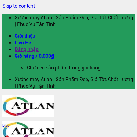
Skip to content
Xưởng may Atlan | Sản Phẩm Đẹp, Giá Tốt, Chất Lượng
| Phục Vụ Tận Tình
Giới thiệu
Liên Hệ
Đăng nhập
Giỏ hàng /
0.000
₫
0
Chưa có sản phẩm trong giỏ hàng.
Xưởng may Atlan | Sản Phẩm Đẹp, Giá Tốt, Chất Lượng
| Phục Vụ Tận Tình
Blog