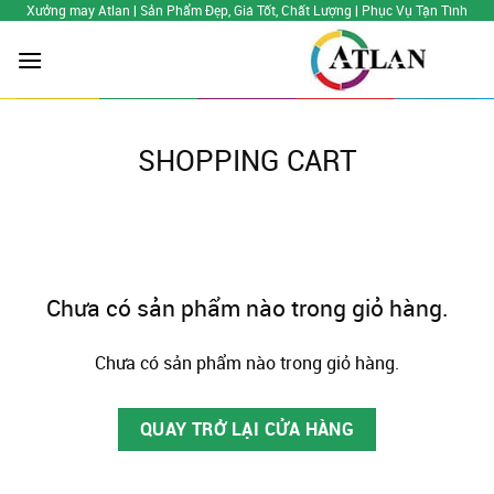
Skip
Xưởng may Atlan | Sản Phẩm Đẹp, Giá Tốt, Chất Lượng | Phục Vụ Tận Tình
to
content
SHOPPING CART
Chưa có sản phẩm nào trong giỏ hàng.
Chưa có sản phẩm nào trong giỏ hàng.
QUAY TRỞ LẠI CỬA HÀNG