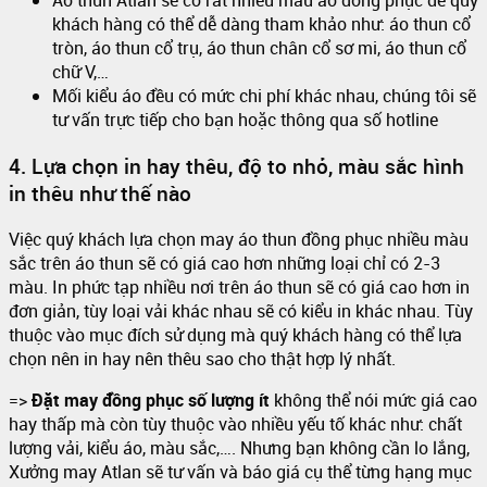
Áo thun Atlan sẽ có rất nhiều mẫu áo đồng phục để quý
khách hàng có thể dễ dàng tham khảo như: áo thun cổ
tròn, áo thun cổ trụ, áo thun chân cổ sơ mi, áo thun cổ
chữ V,…
Mối kiểu áo đều có mức chi phí khác nhau, chúng tôi sẽ
tư vấn trực tiếp cho bạn hoặc thông qua số hotline
4. Lựa chọn in hay thêu, độ to nhỏ, màu sắc hình
in thêu như thế nào
Việc quý khách lựa chọn may áo thun đồng phục nhiều màu
sắc trên áo thun sẽ có giá cao hơn những loại chỉ có 2-3
màu. In phức tạp nhiều nơi trên áo thun sẽ có giá cao hơn in
đơn giản, tùy loại vải khác nhau sẽ có kiểu in khác nhau. Tùy
thuộc vào mục đích sử dụng mà quý khách hàng có thể lựa
chọn nên in hay nên thêu sao cho thật hợp lý nhất.
=>
Đặt may đồng phục số lượng ít
không thể nói mức giá cao
hay thấp mà còn tùy thuộc vào nhiều yếu tố khác như: chất
lượng vải, kiểu áo, màu sắc,…. Nhưng bạn không cần lo lắng,
Xưởng may Atlan sẽ tư vấn và báo giá cụ thể từng hạng mục