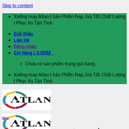
Skip to content
Xưởng may Atlan | Sản Phẩm Đẹp, Giá Tốt, Chất Lượng
| Phục Vụ Tận Tình
Giới thiệu
Liên Hệ
Đăng nhập
Giỏ hàng /
0.000
₫
0
Chưa có sản phẩm trong giỏ hàng.
Xưởng may Atlan | Sản Phẩm Đẹp, Giá Tốt, Chất Lượng
| Phục Vụ Tận Tình
Blog