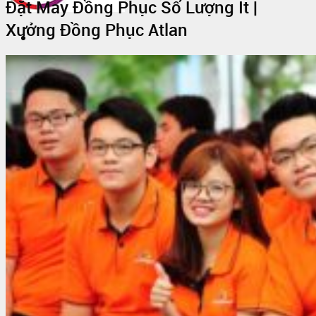
Đặt May Đồng Phục Số Lượng Ít |
Xưởng Đồng Phục Atlan
Trang Chủ
Giới thiệu
Vải Thun
Tin Tức
Áo Thun Đồng Phục
Áo Thun Đồng Phục Quán Cafe
Áo Thun Đồng Phục Mầm Non
Áo Thun Đồng Phục Công Nhân
Áo thun teambuilding đi biển
Áo Thun Nhóm
Áo Thun Lớp
Đồng Phục Công Nhân
In Áo Đồng Phục
May Áo Thun Quảng Cáo – Áo Thun Sự Kiện
Sỉ Áo Thun
Áo thun trơn giá sỉ
Áo Thun Cotton Sỉ