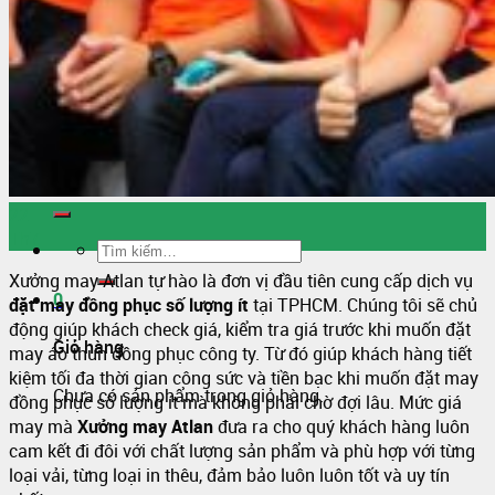
Sỉ áo thun Polo giá sỉ
Sỉ áo thun cá sấu giá rẻ
Sỉ áo thun tay lỡ
Áo thun trơn trắng
Sỉ Áo Thun 4 Chiều
Liên Hệ
22
Th7
Xưởng may Atlan tự hào là đơn vị đầu tiên cung cấp dịch vụ
0
đặt may đồng phục số lượng ít
tại TPHCM. Chúng tôi sẽ chủ
động giúp khách check giá, kiểm tra giá trước khi muốn đặt
Giỏ hàng
may áo thun đồng phục công ty. Từ đó giúp khách hàng tiết
kiệm tối đa thời gian công sức và tiền bạc khi muốn đặt may
Chưa có sản phẩm trong giỏ hàng.
đồng phục số lượng ít mà không phải chờ đợi lâu. Mức giá
may mà
Xưởng may Atlan
đưa ra cho quý khách hàng luôn
cam kết đi đôi với chất lượng sản phẩm và phù hợp với từng
loại vải, từng loại in thêu, đảm bảo luôn luôn tốt và uy tín