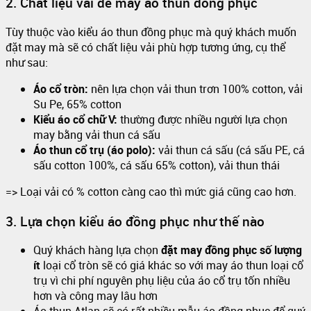
2. Chất liệu vải để may áo thun đồng phục
Tùy thuộc vào kiểu áo thun đồng phục mà quý khách muốn
đặt may mà sẽ có chất liệu vải phù hợp tương ứng, cụ thể
như sau:
Áo cổ tròn:
nên lựa chọn vải thun trơn 100% cotton, vải
Su Pe, 65% cotton
Kiểu áo cổ chữ V:
thường được nhiều người lựa chọn
may bằng vải thun cá sấu
Áo thun cổ trụ (áo polo):
vải thun cá sấu (cá sấu PE, cá
sấu cotton 100%, cá sấu 65% cotton), vải thun thái
=> Loại vải có % cotton càng cao thì mức giá cũng cao hơn.
3. Lựa chọn kiểu áo đồng phục như thế nào
Quý khách hàng lựa chọn
đặt may đồng phục số lượng
ít
loại cổ tròn sẽ có giá khác so với may áo thun loại cổ
trụ vì chi phí nguyên phụ liệu của áo cổ trụ tốn nhiều
hơn và công may lâu hơn