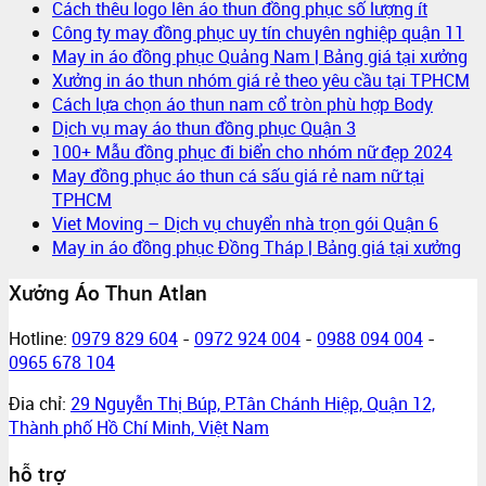
Cách thêu logo lên áo thun đồng phục số lượng ít
Công ty may đồng phục uy tín chuyên nghiệp quận 11
May in áo đồng phục Quảng Nam | Bảng giá tại xưởng
Xưởng in áo thun nhóm giá rẻ theo yêu cầu tại TPHCM
Cách lựa chọn áo thun nam cổ tròn phù hợp Body
Dịch vụ may áo thun đồng phục Quận 3
100+ Mẫu đồng phục đi biển cho nhóm nữ đẹp 2024
May đồng phục áo thun cá sấu giá rẻ nam nữ tại
TPHCM
Viet Moving – Dịch vụ chuyển nhà trọn gói Quận 6
May in áo đồng phục Đồng Tháp | Bảng giá tại xưởng
Xưởng Áo Thun Atlan
Hotline:
0979 829 604
-
0972 924 004
-
0988 094 004
-
0965 678 104
Đia chỉ:
29 Nguyễn Thị Búp, P.Tân Chánh Hiệp, Quận 12,
Thành phố Hồ Chí Minh, Việt Nam
hỗ trợ