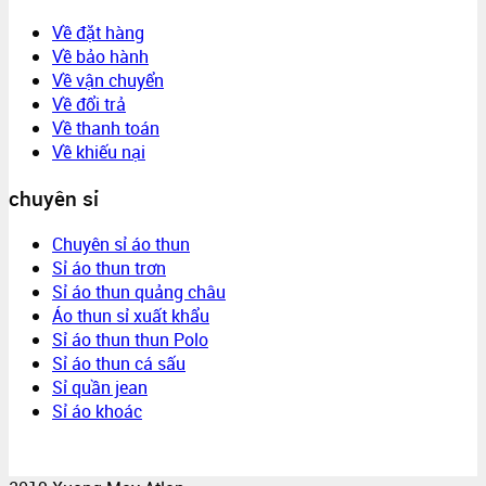
Về đặt hàng
Về bảo hành
Về vận chuyển
Về đổi trả
Về thanh toán
Về khiếu nại
chuyên sỉ
Chuyên sỉ áo thun
Sỉ áo thun trơn
Sỉ áo thun quảng châu
Áo thun sỉ xuất khẩu
Sỉ áo thun thun Polo
Sỉ áo thun cá sấu
Sỉ quần jean
Sỉ áo khoác