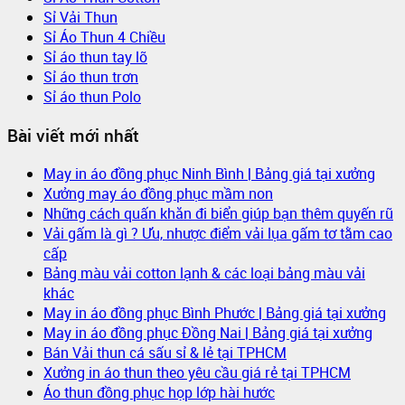
Sỉ Vải Thun
Sỉ Áo Thun 4 Chiều
Sỉ áo thun tay lỡ
Sỉ áo thun trơn
Sỉ áo thun Polo
Bài viết mới nhất
May in áo đồng phục Ninh Bình | Bảng giá tại xưởng
Xưởng may áo đồng phục mầm non
Những cách quấn khăn đi biển giúp bạn thêm quyến rũ
Vải gấm là gì ? Ưu, nhược điểm vải lụa gấm tơ tằm cao
cấp
Bảng màu vải cotton lạnh & các loại bảng màu vải
khác
May in áo đồng phục Bình Phước | Bảng giá tại xưởng
May in áo đồng phục Đồng Nai | Bảng giá tại xưởng
Bán Vải thun cá sấu sỉ & lẻ tại TPHCM
Xưởng in áo thun theo yêu cầu giá rẻ tại TPHCM
Áo thun đồng phục họp lớp hài hước