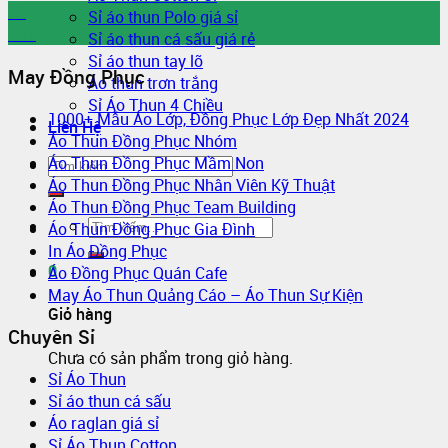
22
Sỉ áo thun Polo giá sỉ
Th7
Sỉ áo thun cá sấu giá rẻ
Sỉ áo thun tay lỡ
May Đồng Phục
Áo thun trơn trắng
Sỉ Áo Thun 4 Chiều
1000+ Mẫu Áo Lớp, Đồng Phục Lớp Đẹp Nhất 2024
Liên Hệ
Áo Thun Đồng Phục Nhóm
Áo Thun Đồng Phục Mầm Non
Áo Thun Đồng Phục Nhân Viên Kỹ Thuật
Áo Thun Đồng Phục Team Building
Áo Thun Đồng Phục Gia Đình
In Áo Đồng Phục
0
Áo Đồng Phục Quán Cafe
May Áo Thun Quảng Cáo – Áo Thun Sự Kiện
Giỏ hàng
Chuyên Sỉ
Chưa có sản phẩm trong giỏ hàng.
Sỉ Áo Thun
Sỉ áo thun cá sấu
Áo raglan giá sỉ
Sỉ Áo Thun Cotton