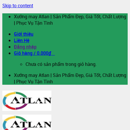
Skip to content
Xưởng may Atlan | Sản Phẩm Đẹp, Giá Tốt, Chất Lượng
| Phục Vụ Tận Tình
Giới thiệu
Liên Hệ
Đăng nhập
Giỏ hàng /
0.000
₫
0
Chưa có sản phẩm trong giỏ hàng.
Xưởng may Atlan | Sản Phẩm Đẹp, Giá Tốt, Chất Lượng
| Phục Vụ Tận Tình