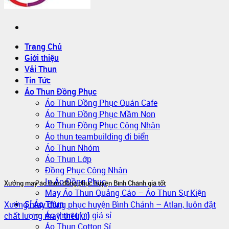
Trang Chủ
Giới thiệu
Vải Thun
Tin Tức
Áo Thun Đồng Phục
Áo Thun Đồng Phục Quán Cafe
Áo Thun Đồng Phục Mầm Non
Áo Thun Đồng Phục Công Nhân
Áo thun teambuilding đi biển
Áo Thun Nhóm
Áo Thun Lớp
Đồng Phục Công Nhân
In Áo Đồng Phục
Xưởng may áo thun đồng phục huyện Bình Chánh giá tốt
May Áo Thun Quảng Cáo – Áo Thun Sự Kiện
Sỉ Áo Thun
Xưởng may đồng phục huyện Bình Chánh – Atlan, luôn đặt
Áo thun trơn giá sỉ
chất lượng may, thêu[...]
Áo Thun Cotton Sỉ