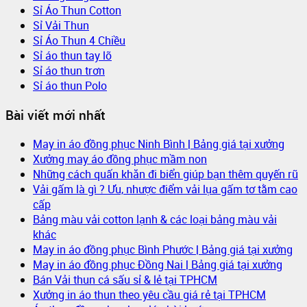
Sỉ Áo Thun Cotton
Sỉ Vải Thun
Sỉ Áo Thun 4 Chiều
Sỉ áo thun tay lỡ
Sỉ áo thun trơn
Sỉ áo thun Polo
Bài viết mới nhất
May in áo đồng phục Ninh Bình | Bảng giá tại xưởng
Xưởng may áo đồng phục mầm non
Những cách quấn khăn đi biển giúp bạn thêm quyến rũ
Vải gấm là gì ? Ưu, nhược điểm vải lụa gấm tơ tằm cao
cấp
Bảng màu vải cotton lạnh & các loại bảng màu vải
khác
May in áo đồng phục Bình Phước | Bảng giá tại xưởng
May in áo đồng phục Đồng Nai | Bảng giá tại xưởng
Bán Vải thun cá sấu sỉ & lẻ tại TPHCM
Xưởng in áo thun theo yêu cầu giá rẻ tại TPHCM