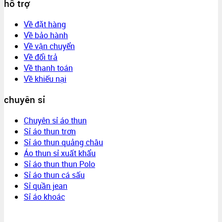
hỗ trợ
Về đặt hàng
Về bảo hành
Về vận chuyển
Về đổi trả
Về thanh toán
Về khiếu nại
chuyên sỉ
Chuyên sỉ áo thun
Sỉ áo thun trơn
Sỉ áo thun quảng châu
Áo thun sỉ xuất khẩu
Sỉ áo thun thun Polo
Sỉ áo thun cá sấu
Sỉ quần jean
Sỉ áo khoác