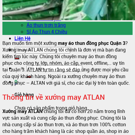
Sỉ áo thun Polo giá sỉ
Sỉ áo thun cá sấu giá rẻ
Sỉ áo thun tay lỡ
22
Áo thun trơn trắng
Th7
Sỉ Áo Thun 4 Chiều
Liên Hệ
Bạn muốn tìm một xưởng
may áo thun đồng phục Quận 3
?
Xưởng may ATLAN chúng tôi chính là đơn vị mà bạn đang
kiếm tìm lúc này. Chúng tôi chuyên may áo thun đồng
phục cho công ty, lớp, nhóm, áo cặp, event, offline,… uy tín
tại Quận 3. ATLAN tự tin rằng sẽ đáp ứng được mọi yêu cầu
của quý khách hàng. Ngoài ra xưởng chuyên may áo thun
0
đồng phục – ALTAN với giá sỉ, cho các đại lý trên toàn quốc.
Giỏ hàng
Thông tin về xưởng may ATLAN
Chưa có sản phẩm trong giỏ hàng.
Xưởng may ATLAN
chúng tôi đã có hơn 20 năm trong lĩnh
vực sản xuất và cung cấp áo thun đồng phục. Chúng tôi là
nhà cung cấp sỉ áo thun trơn, và áo thun trơn 100% cotton
cho hàng trăm khách hàng là các shop quần áo, shop in áo