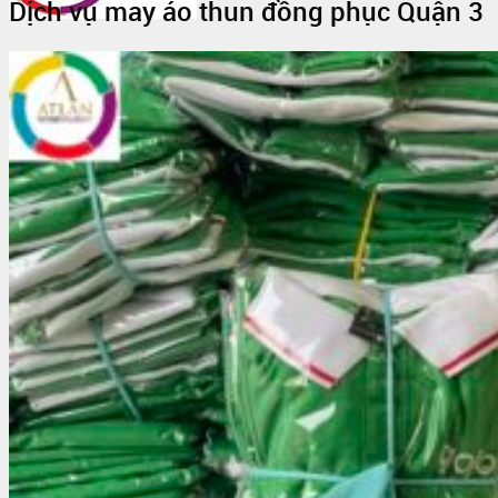
Dịch vụ may áo thun đồng phục Quận 3
Trang Chủ
Giới thiệu
Vải Thun
Tin Tức
Áo Thun Đồng Phục
Áo Thun Đồng Phục Quán Cafe
Áo Thun Đồng Phục Mầm Non
Áo Thun Đồng Phục Công Nhân
Áo thun teambuilding đi biển
Áo Thun Nhóm
Áo Thun Lớp
Đồng Phục Công Nhân
In Áo Đồng Phục
May Áo Thun Quảng Cáo – Áo Thun Sự Kiện
Sỉ Áo Thun
Áo thun trơn giá sỉ
Áo Thun Cotton Sỉ