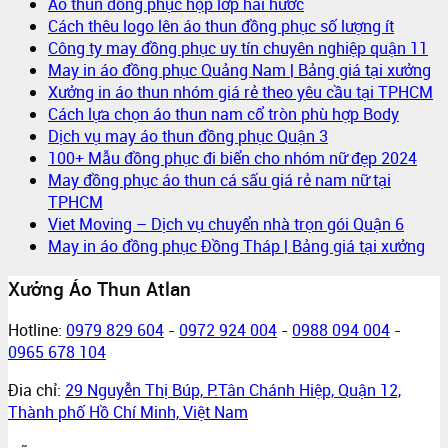
Áo thun đồng phục họp lớp hài hước
Cách thêu logo lên áo thun đồng phục số lượng ít
Công ty may đồng phục uy tín chuyên nghiệp quận 11
May in áo đồng phục Quảng Nam | Bảng giá tại xưởng
Xưởng in áo thun nhóm giá rẻ theo yêu cầu tại TPHCM
Cách lựa chọn áo thun nam cổ tròn phù hợp Body
Dịch vụ may áo thun đồng phục Quận 3
100+ Mẫu đồng phục đi biển cho nhóm nữ đẹp 2024
May đồng phục áo thun cá sấu giá rẻ nam nữ tại
TPHCM
Viet Moving – Dịch vụ chuyển nhà trọn gói Quận 6
May in áo đồng phục Đồng Tháp | Bảng giá tại xưởng
Xưởng Áo Thun Atlan
Hotline:
0979 829 604
-
0972 924 004
-
0988 094 004
-
0965 678 104
Đia chỉ:
29 Nguyễn Thị Búp, P.Tân Chánh Hiệp, Quận 12,
Thành phố Hồ Chí Minh, Việt Nam