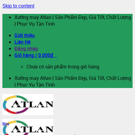
Skip to content
Xưởng may Atlan | Sản Phẩm Đẹp, Giá Tốt, Chất Lượng
| Phục Vụ Tận Tình
Giới thiệu
Liên Hệ
Đăng nhập
Giỏ hàng /
0.000
₫
0
Chưa có sản phẩm trong giỏ hàng.
Xưởng may Atlan | Sản Phẩm Đẹp, Giá Tốt, Chất Lượng
| Phục Vụ Tận Tình
Blog