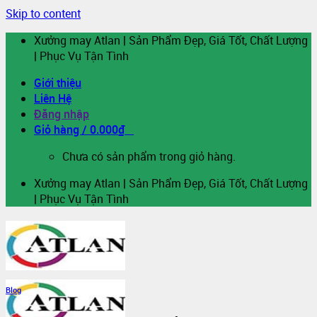
Skip to content
Xưởng may Atlan | Sản Phẩm Đẹp, Giá Tốt, Chất Lượng
| Phục Vụ Tận Tình
Giới thiệu
Liên Hệ
Đăng nhập
Giỏ hàng /
0.000
₫
0
Chưa có sản phẩm trong giỏ hàng.
Xưởng may Atlan | Sản Phẩm Đẹp, Giá Tốt, Chất Lượng
| Phục Vụ Tận Tình
Blog