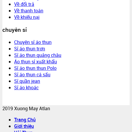
Về đổi trả
Về thanh toán
Về khiếu nại
chuyên sỉ
Chuyên sỉ áo thun
Sỉ áo thun trơn
Sỉ áo thun quảng châu
Áo thun sỉ xuất khẩu
Sỉ áo thun thun Polo
Sỉ áo thun cá sấu
Sỉ quần jean
Sỉ áo khoác
2019 Xuong May Atlan
Trang Chủ
Giới thiệu