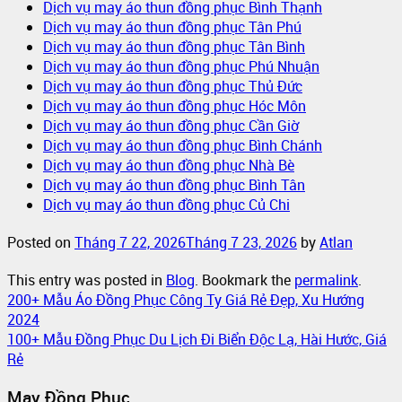
Dịch vụ may áo thun đồng phục Bình Thạnh
Dịch vụ may áo thun đồng phục Tân Phú
Dịch vụ may áo thun đồng phục Tân Bình
Dịch vụ may áo thun đồng phục Phú Nhuận
Dịch vụ may áo thun đồng phục Thủ Đức
Dịch vụ may áo thun đồng phục Hóc Môn
Dịch vụ may áo thun đồng phục Cần Giờ
Dịch vụ may áo thun đồng phục Bình Chánh
Dịch vụ may áo thun đồng phục Nhà Bè
Dịch vụ may áo thun đồng phục Bình Tân
Dịch vụ may áo thun đồng phục Củ Chi
Posted on
Tháng 7 22, 2026
Tháng 7 23, 2026
by
Atlan
This entry was posted in
Blog
. Bookmark the
permalink
.
200+ Mẫu Áo Đồng Phục Công Ty Giá Rẻ Đẹp, Xu Hướng
2024
100+ Mẫu Đồng Phục Du Lịch Đi Biển Độc Lạ, Hài Hước, Giá
Rẻ
May Đồng Phục