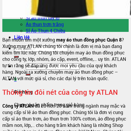
Sỉ áo thun Polo giá sỉ
Sỉ áo thun cá sấu giá rẻ
Sỉ áo thun tay lỡ
22
Áo thun trơn trắng
Th7
Sỉ Áo Thun 4 Chiều
Liên Hệ
Bạn muốn tìm một xưởng
may áo thun đồng phục Quận 8
?
Xưởng may ATLAN chúng tôi chính là đơn vị mà bạn đang
kiếm tìm lúc này. Chúng tôi chuyên may áo thun đồng phục
cho công ty, lớp, nhóm, áo cặp, event, offline,… uy tín. ATLAN
tự tin rằng sẽ đáp ứng được mọi yêu cầu của quý khách
hàng. Ngoài ra xưởng chuyên may áo thun đồng phục –
ALTAN với mức giá sỉ, cho các đại lý trên toàn quốc.
0
Thông tin đôi nét của công ty ATLAN
Giỏ hàng
Chưa có sản phẩm trong giỏ hàng.
Công ty ATLAN
đã có hơn 20 năm trong ngành may mặc và
cung cấp sỉ lẻ áo thun đồng phục. Chúng tôi là đơn vị cung
cấp sỉ áo thun trơn, áo thun trơn 100% cotton, áo đồng phục
mầm non, lớp,… cho hàng trăm khách hàng là những Shop