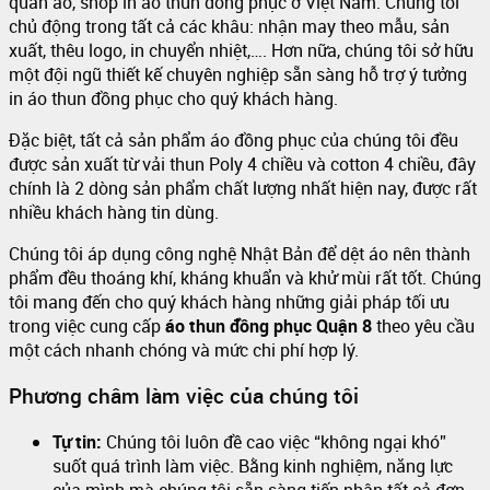
quần áo, shop in áo thun đồng phục ở Việt Nam. Chúng tôi
chủ động trong tất cả các khâu: nhận may theo mẫu, sản
xuất, thêu logo, in chuyển nhiệt,…. Hơn nữa, chúng tôi sở hữu
một đội ngũ thiết kế chuyên nghiệp sẵn sàng hỗ trợ ý tưởng
in áo thun đồng phục cho quý khách hàng.
Đặc biệt, tất cả sản phẩm áo đồng phục của chúng tôi đều
được sản xuất từ vải thun Poly 4 chiều và cotton 4 chiều, đây
chính là 2 dòng sản phẩm chất lượng nhất hiện nay, được rất
nhiều khách hàng tin dùng.
Chúng tôi áp dụng công nghệ Nhật Bản để dệt áo nên thành
phẩm đều thoáng khí, kháng khuẩn và khử mùi rất tốt. Chúng
tôi mang đến cho quý khách hàng những giải pháp tối ưu
trong việc cung cấp
áo thun đồng phục Quận 8
theo yêu cầu
một cách nhanh chóng và mức chi phí hợp lý.
Phương châm làm việc của chúng tôi
Tự tin:
Chúng tôi luôn đề cao việc “không ngại khó”
suốt quá trình làm việc. Bằng kinh nghiệm, năng lực