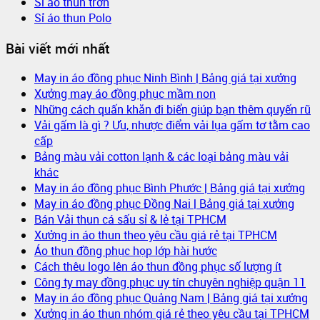
Sỉ áo thun trơn
Sỉ áo thun Polo
Bài viết mới nhất
May in áo đồng phục Ninh Bình | Bảng giá tại xưởng
Xưởng may áo đồng phục mầm non
Những cách quấn khăn đi biển giúp bạn thêm quyến rũ
Vải gấm là gì ? Ưu, nhược điểm vải lụa gấm tơ tằm cao
cấp
Bảng màu vải cotton lạnh & các loại bảng màu vải
khác
May in áo đồng phục Bình Phước | Bảng giá tại xưởng
May in áo đồng phục Đồng Nai | Bảng giá tại xưởng
Bán Vải thun cá sấu sỉ & lẻ tại TPHCM
Xưởng in áo thun theo yêu cầu giá rẻ tại TPHCM
Áo thun đồng phục họp lớp hài hước
Cách thêu logo lên áo thun đồng phục số lượng ít
Công ty may đồng phục uy tín chuyên nghiệp quận 11
May in áo đồng phục Quảng Nam | Bảng giá tại xưởng
Xưởng in áo thun nhóm giá rẻ theo yêu cầu tại TPHCM