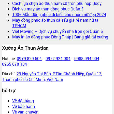
Cách lựa chọn áo thun nam cổ tròn phù hợp Body
Dịch vụ may áo thun đồng phục Quận 3
100+ Mẫu đồng phục đi biển cho nhóm nữ đẹp 2024
May đồng phục áo thun cá sấu giá rẻ nam nữ tại
TPHCM
Viet Moving – Dịch vụ chuyển nhà trọn gói Quận 6
May in áo đồng phục Đồng Tháp | Bảng giá tại xưởng
Xưởng Áo Thun Atlan
Hotline:
0979 829 604
-
0972 924 004
-
0988 094 004
-
0965 678 104
Đia chỉ:
29 Nguyễn Thị Búp, P.Tân Chánh Hiệp, Quận 12,
Thành phố Hồ Chí Minh, Việt Nam
hỗ trợ
Về đặt hàng
Về bảo hành
Về vận chuyển