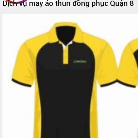
Dịch vụ may áo thun đồng phục Quận 8
Trang Chủ
Giới thiệu
Vải Thun
Tin Tức
Áo Thun Đồng Phục
Áo Thun Đồng Phục Quán Cafe
Áo Thun Đồng Phục Mầm Non
Áo Thun Đồng Phục Công Nhân
Áo thun teambuilding đi biển
Áo Thun Nhóm
Áo Thun Lớp
Đồng Phục Công Nhân
In Áo Đồng Phục
May Áo Thun Quảng Cáo – Áo Thun Sự Kiện
Sỉ Áo Thun
Áo thun trơn giá sỉ
Áo Thun Cotton Sỉ