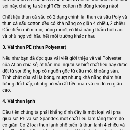
sợi này, chúng ta sẽ nghĩ đến cotton rồi đúng không nào!
Chất liệu thun cá sấu có 2 dạng chính là thun cá sấu Poly và
thun cá sấu cotton đều có khả năng co giãn 4 chiều, 2 chiều.
Đặc điểm mềm mịn, bóng mượt, có khả năng thấm hút cao
và phù hợp với hầu hết môi trường khác nhau.
3. Vải thun PE (thun Polyester)
Nếu như bạn đã đọc qua vải viết giới thiệu về vải Polyester
của Atlan chia sẻ, ắt hẳn mọi người sẽ biết chất liệu này được
dệt từ sợi tổng hợp có nguồn gốc từ dầu mỏ, khoáng sản.
Tính chất của vải là bóng, mượt nhưng khả năng thấm hút
tương đối thấp, nhưng nó vải rất bền màu và có độ co giãn
cao.
4. Vải thun lạnh
Đầu tiên chúng ta phải khẳng định đây là một loại vải pha
giữa sợi PE và sợi Spandex, một chất liệu làm tăng thêm độ
co giãn. Có 2 loại thun lạnh phổ biến là thun lạnh 4 chiều và