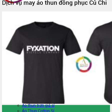
Dịch vụ may áo thun đồng phục Củ Chi
Trang Chủ
Giới thiệu
Vải Thun
Tin Tức
Áo Thun Đồng Phục
Áo Thun Đồng Phục Quán Cafe
Áo Thun Đồng Phục Mầm Non
Áo Thun Đồng Phục Công Nhân
Áo thun teambuilding đi biển
Áo Thun Nhóm
Áo Thun Lớp
Đồng Phục Công Nhân
In Áo Đồng Phục
May Áo Thun Quảng Cáo – Áo Thun Sự Kiện
Sỉ Áo Thun
Áo thun trơn giá sỉ
22
Áo Thun Cotton Sỉ