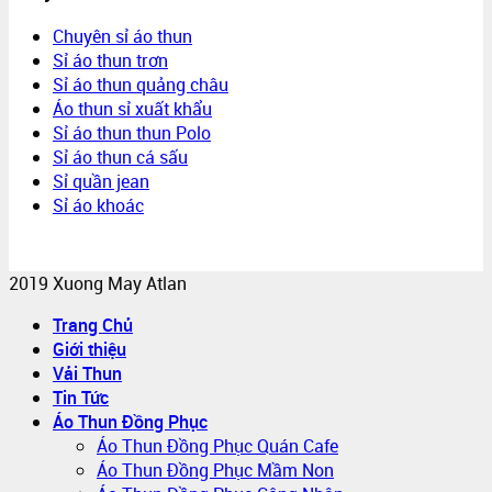
Chuyên sỉ áo thun
Sỉ áo thun trơn
Sỉ áo thun quảng châu
Áo thun sỉ xuất khẩu
Sỉ áo thun thun Polo
Sỉ áo thun cá sấu
Sỉ quần jean
Sỉ áo khoác
2019 Xuong May Atlan
Trang Chủ
Giới thiệu
Vải Thun
Tin Tức
Áo Thun Đồng Phục
Áo Thun Đồng Phục Quán Cafe
Áo Thun Đồng Phục Mầm Non