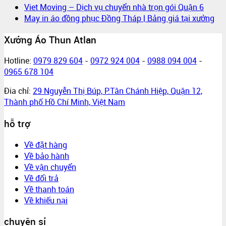
Viet Moving – Dịch vụ chuyển nhà trọn gói Quận 6
May in áo đồng phục Đồng Tháp | Bảng giá tại xưởng
Xưởng Áo Thun Atlan
Hotline:
0979 829 604
-
0972 924 004
-
0988 094 004
-
0965 678 104
Đia chỉ:
29 Nguyễn Thị Búp, P.Tân Chánh Hiệp, Quận 12,
Thành phố Hồ Chí Minh, Việt Nam
hỗ trợ
Về đặt hàng
Về bảo hành
Về vận chuyển
Về đổi trả
Về thanh toán
Về khiếu nại
chuyên sỉ