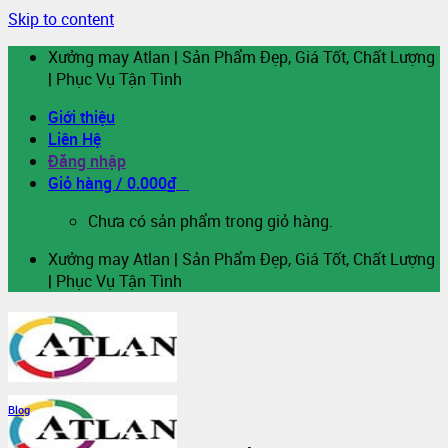
Skip to content
Xưởng may Atlan | Sản Phẩm Đẹp, Giá Tốt, Chất Lượng
| Phục Vụ Tận Tình
Giới thiệu
Liên Hệ
Đăng nhập
Giỏ hàng /
0.000
₫
0
Chưa có sản phẩm trong giỏ hàng.
Xưởng may Atlan | Sản Phẩm Đẹp, Giá Tốt, Chất Lượng
| Phục Vụ Tận Tình
Blog