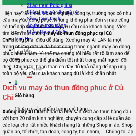
Th7
Sỉ áo thun Polo giá sỉ
Sỉ áo thun cá sấu giá rẻ
Hiện nay rất nhiều doanh nghiệp, công ty, trường học có nhu
Sỉ áo thun tay lỡ
cầu may áo đồng phục. Nhưng không phải đơn vị nào cũng
Áo thun trơn trắng
có thể đáp ứng được những yêu cầu của khách hàng. Việc
Sỉ Áo Thun 4 Chiều
tìm kiếm một xưởng
may áo thun đồng phục tại Củ
Liên Hệ
Chi
không phải điều dễ dàng. Xưởng may ATLAN là một
trong những đơn vị đã hoạt động trong ngành may áo đồng
phục nhiều năm. Vì thế mà chúng tôi hiểu rất rõ làm sao để
bộ đồng phục có thể ghi điểm tốt nhất trong mắt người đối
diện. Chúng tôi hoàn toàn có đầy đủ khả năng để đáp ứng
toàn bộ yêu cầu của khách hàng dù là khó khăn nhất.
0
Dịch vụ may áo thun đồng phục ở Củ
Giỏ hàng
Chi
Chưa có sản phẩm trong giỏ hàng.
Xưởng may ATLAN
tự hào là nhà sản xuất áo thun hàng đầu
với hơn 20 năm kinh nghiệm, chuyên cung cấp sỉ lẻ quần áo
các loại cho rất nhiều khách hàng là những Shop in áo, Shop
quần áo, tổ chức, tập đoàn, công ty, hội nhóm,…. Chúng tôi áp