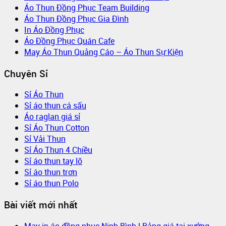
Áo Thun Đồng Phục Team Building
Áo Thun Đồng Phục Gia Đình
In Áo Đồng Phục
Áo Đồng Phục Quán Cafe
May Áo Thun Quảng Cáo – Áo Thun Sự Kiện
Chuyên Sỉ
Sỉ Áo Thun
Sỉ áo thun cá sấu
Áo raglan giá sỉ
Sỉ Áo Thun Cotton
Sỉ Vải Thun
Sỉ Áo Thun 4 Chiều
Sỉ áo thun tay lỡ
Sỉ áo thun trơn
Sỉ áo thun Polo
Bài viết mới nhất
May in áo đồng phục Ninh Bình | Bảng giá tại xưởng