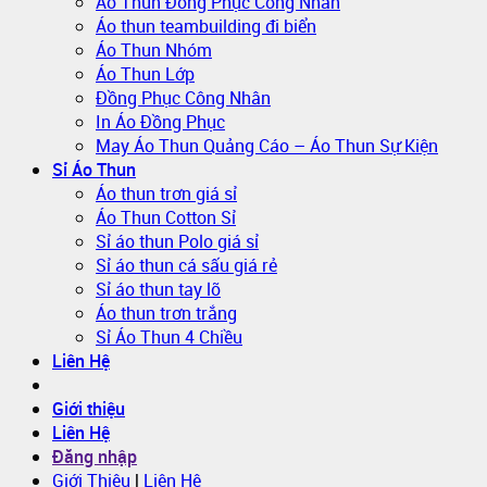
Áo Thun Đồng Phục Công Nhân
Áo thun teambuilding đi biển
Áo Thun Nhóm
Áo Thun Lớp
Đồng Phục Công Nhân
In Áo Đồng Phục
May Áo Thun Quảng Cáo – Áo Thun Sự Kiện
Sỉ Áo Thun
Áo thun trơn giá sỉ
Áo Thun Cotton Sỉ
Sỉ áo thun Polo giá sỉ
Sỉ áo thun cá sấu giá rẻ
Sỉ áo thun tay lỡ
Áo thun trơn trắng
Sỉ Áo Thun 4 Chiều
Liên Hệ
Giới thiệu
Liên Hệ
Đăng nhập
Giới Thiệu
|
Liên Hệ