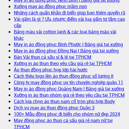
Xưởng may áo đồng phục mầm non
Những cách quấn khăn đi biển giúp bạn thêm quyến rũ
Vải gấm là gì ? Ưu, nhược điểm vải lụa gấm tơ tằm cao
cấp
Bảng màu vải cotton lạnh & các loại bảng màu vải
khác
May in áo đồng phục Bình Phước | Bảng giá tại xưởng
May in áo đồng phục Đồng Nai | Bảng giá tại xưởng
Bán Vải thun cá sấu sỉ & lẻ tại TPHCM
Xưởng in áo thun theo yêu cầu giá rẻ tại TPHCM
Áo thun đồng phục họp lớp hài hước
Cách thêu logo lên áo thun đồng phục số lượng ít
Công ty may đồng phục uy tín chuyên nghiệp quận 11
May in áo đồng phục Quảng Nam | Bảng giá tại xưởng
Xưởng in áo thun nhóm giá rẻ theo yêu cầu tại TPHCM
Cách lựa chọn áo thun nam cổ tròn phù hợp Body
Dịch vụ may áo thun đồng phục Quận 3
100+ Mẫu đồng phục đi biển cho nhóm nữ đẹp 2024
May đồng phục áo thun cá sấu giá rẻ nam nữ tại
TPHCM