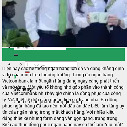
Sỉ áo thun Polo giá sỉ
Sỉ áo thun cá sấu giá rẻ
Sỉ áo thun tay lỡ
Áo thun trơn trắng
Sỉ Áo Thun 4 Chiều
Liên Hệ
22
Th7
Hiện nay các hệ thống ngân hàng lớn đã và đang khẳng định
vị trí của mình trên thương trường. Trong đó ngân hàng
0
Vietcombank là một ngân hàng đang ngày càng phát triển
và mở rộng. Một yếu tố không nhỏ góp phần vào thành công
Giỏ hàng
của Vietcombank như bây giờ chính là đồng phục của công
ty. Với thiết kế đơn giản nhưng lịch sự, trang nhã. Bộ đồng
Chưa có sản phẩm trong giỏ hàng.
phục ngân hàng đã tạo nên một dấu ấn đặc biệt, làm tăng uy
tín của ngân hàng trong mắt khách hàng.
Với nhiều kiểu
dáng thiết kế nhưng form dáng vẫn gọn gàng, trang trọng.
Kiểu áo thun đồng phục ngân hàng này có thể làm “dịu mắt”