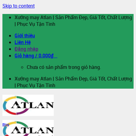
Skip to content
Xưởng may Atlan | Sản Phẩm Đẹp, Giá Tốt, Chất Lượng
| Phục Vụ Tận Tình
Giới thiệu
Liên Hệ
Đăng nhập
Giỏ hàng /
0.000
₫
0
Chưa có sản phẩm trong giỏ hàng.
Xưởng may Atlan | Sản Phẩm Đẹp, Giá Tốt, Chất Lượng
| Phục Vụ Tận Tình
Blog