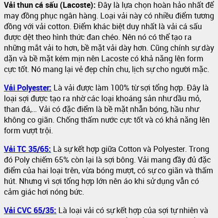
Vải thun cá sấu (Lacoste):
Đây là lựa chọn hoàn hảo nhất để
may đồng phục ngân hàng. Loại vải này có nhiều điểm tương
đồng với vải cotton. Điểm khác biệt duy nhất là vải cá sấu
được dệt theo hình thức đan chéo. Nên nó có thể tạo ra
những mắt vải to hơn, bề mặt vải dày hơn. Cũng chính sự dày
dặn và bề mặt kém mịn nên Lacoste có khả năng lên form
cực tốt. Nó mang lại vẻ đẹp chỉn chu, lịch sự cho người mặc.
Vải Polyester:
Là vải được làm 100% từ sợi tổng hợp. Đây là
loại sợi được tạo ra nhờ các loại khoáng sản như dầu mỏ,
than đá,… Vải có đặc điểm là bề mặt nhẵn bóng, hầu như
không co giãn. Chống thấm nước cực tốt và có khả năng lên
form vượt trội.
Vải TC 35/65:
Là sự kết hợp giữa Cotton và Polyester. Trong
đó Poly chiếm 65% còn lại là sợi bông. Vải mang đầy đủ đặc
điểm của hai loại trên, vừa bóng mượt, có sự co giãn và thấm
hút. Nhưng vì sợi tổng hợp lớn nên áo khi sử dụng vẫn có
cảm giác hơi nóng bức.
Vải CVC 65/35:
Là loại vải có sự kết hợp của sợi tự nhiên và