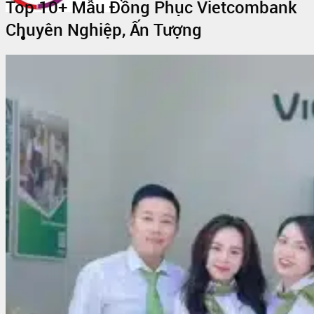
Top 10+ Mẫu Đồng Phục Vietcombank
Chuyên Nghiệp, Ấn Tượng
Trang Chủ
Giới thiệu
Vải Thun
Tin Tức
Áo Thun Đồng Phục
Áo Thun Đồng Phục Quán Cafe
Áo Thun Đồng Phục Mầm Non
Áo Thun Đồng Phục Công Nhân
Áo thun teambuilding đi biển
Áo Thun Nhóm
Áo Thun Lớp
Đồng Phục Công Nhân
In Áo Đồng Phục
May Áo Thun Quảng Cáo – Áo Thun Sự Kiện
Sỉ Áo Thun
Áo thun trơn giá sỉ
Áo Thun Cotton Sỉ