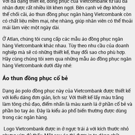
Với đa dạng thiết kế, đồng phục của Vietcombank từ lâu đã
nhận được rất nhiều lời khen ngợi. Bên cạnh vẻ đẹp không
thể chối cãi, áo thun đồng phục ngân hàng Vietcombank còn
có chất liệu mềm mại, nhẹ nhàng, giúp nhân viên có thể thoải
mái làm việc một ngày dài.
Ở Atlan, chúng tôi cung cấp các mẫu áo đồng phục ngân
hàng Vietcombank khác nhau. Tùy theo nhu cầu của doanh
nghiệp mà sẽ có những thiết kế, thay đổi sao cho phù hợp.
Hãy cùng chúng tôi xem qua những mẫu áo đồng phục ngân
hàng Vietcombank dưới đây nhé:
Áo thun đồng phục cổ bẻ
Dạng áo polo đồng phục này của Vietcombank được thiết kế
với kiểu dáng đơn giản, lịch sự. Với thiết kế lấy màu trắng
làm tông chủ đạo, điểm nhấn là màu xanh lá ở phần cổ bẻ và
phần bo tay áo. Đây là kiểu áo phổ biến thường được dùng
trong các ngân hàng.
Logo Vietcombank được in ở ngực trái á với kích thước nhỏ