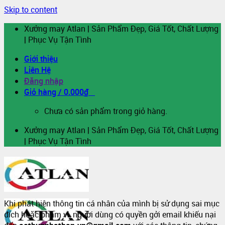
Skip to content
Xưởng may Atlan | Sản Phẩm Đẹp, Giá Tốt, Chất Lượng
| Phục Vụ Tận Tình
Giới thiệu
Liên Hệ
Đăng nhập
Giỏ hàng /
0.000
₫
0
Chưa có sản phẩm trong giỏ hàng.
Xưởng may Atlan | Sản Phẩm Đẹp, Giá Tốt, Chất Lượng
| Phục Vụ Tận Tình
Khi phát hiện thông tin cá nhân của mình bị sử dụng sai mục
đích hoặc phạm vi, người dùng có quyền gởi email khiếu nại