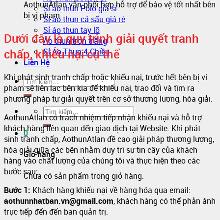
AothunAtlan vẫn phối hợp hỗ trợ để bảo vệ tốt nhất bên
Sỉ áo thun Polo giá sỉ
bị vi phạm.
Sỉ áo thun cá sấu giá rẻ
Sỉ áo thun tay lỡ
Dưới đây là quy trình giải quyết tranh
Áo thun trơn trắng
chấp, khiếu nại cụ thể
Sỉ Áo Thun 4 Chiều
Liên Hệ
Khi phát sinh tranh chấp hoặc khiếu nại, trước hết bên bị vi
phạm sẽ liên lạc bên kia để khiếu nại, trao đổi và tìm ra
phương pháp tự giải quyết trên cơ sở thương lượng, hòa giải.
AothunAtlan có trách nhiệm tiếp nhận khiếu nại và hỗ trợ
khách hàng liên quan đến giao dịch tại Website. Khi phát
0
sinh tranh chấp, AothunAtlan đề cao giải pháp thương lượng,
hòa giải giữa các bên nhằm duy trì sự tin cậy của khách
Giỏ hàng
hàng vào chất lượng của chúng tôi và thực hiện theo các
bước sau:
Chưa có sản phẩm trong giỏ hàng.
Bước 1:
Khách hàng khiếu nại về hàng hóa qua email:
aothunnhatban.vn@gmail.com
, khách hàng có thể phản ánh
trực tiếp đến đến ban quản trị.