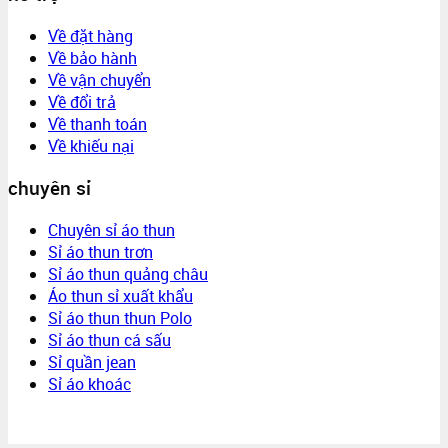
Về đặt hàng
Về bảo hành
Về vận chuyển
Về đổi trả
Về thanh toán
Về khiếu nại
chuyên sỉ
Chuyên sỉ áo thun
Sỉ áo thun trơn
Sỉ áo thun quảng châu
Áo thun sỉ xuất khẩu
Sỉ áo thun thun Polo
Sỉ áo thun cá sấu
Sỉ quần jean
Sỉ áo khoác