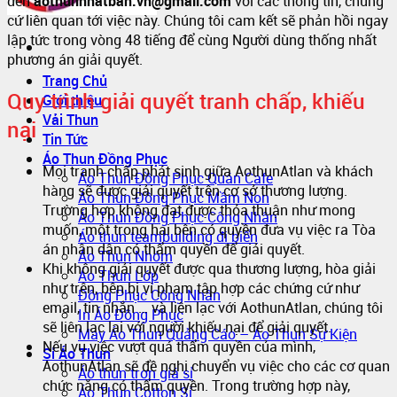
đến
aothunnhatban.vn@gmail.com
với các thông tin, chứng
cứ liên quan tới việc này. Chúng tôi cam kết sẽ phản hồi ngay
lập tức trong vòng 48 tiếng để cùng Người dùng thống nhất
phương án giải quyết.
Trang Chủ
Quy trình giải quyết tranh chấp, khiếu
Giới thiệu
Vải Thun
nại
Tin Tức
Áo Thun Đồng Phục
Mọi tranh chấp phát sinh giữa AothunAtlan và khách
Áo Thun Đồng Phục Quán Cafe
hàng sẽ được giải quyết trên cơ sở thương lượng.
Áo Thun Đồng Phục Mầm Non
Trường hợp không đạt được thỏa thuận như mong
Áo Thun Đồng Phục Công Nhân
muốn, một trong hai bên có quyền đưa vụ việc ra Tòa
Áo thun teambuilding đi biển
án nhân dân có thẩm quyền để giải quyết.
Áo Thun Nhóm
Khi không giải quyết được qua thương lượng, hòa giải
Áo Thun Lớp
như trên, bên bị vi phạm tập hợp các chứng cứ như
Đồng Phục Công Nhân
email, tin nhắn … và liên lạc với AothunAtlan, chúng tôi
In Áo Đồng Phục
sẽ liên lạc lại với người khiếu nại để giải quyết.
May Áo Thun Quảng Cáo – Áo Thun Sự Kiện
Nếu vụ việc vượt quá thẩm quyền của mình,
Sỉ Áo Thun
AothunAtlan sẽ đề nghị chuyển vụ việc cho các cơ quan
Áo thun trơn giá sỉ
chức năng có thẩm quyền. Trong trường hợp này,
Áo Thun Cotton Sỉ