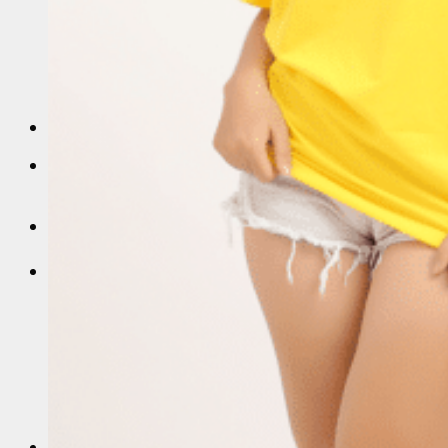
Sỉ áo thun Polo giá sỉ
Sỉ áo thun cá sấu giá rẻ
Sỉ áo thun tay lỡ
Áo thun trơn trắng
Sỉ Áo Thun 4 Chiều
Liên Hệ
0
Giỏ hàng
Chưa có sản phẩm trong giỏ hàng.