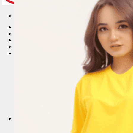
Trang Chủ
Giới thiệu
Vải Thun
Tin Tức
Áo Thun Đồng Phục
Áo Thun Đồng Phục Quán Cafe
Áo Thun Đồng Phục Mầm Non
Áo Thun Đồng Phục Công Nhân
Áo thun teambuilding đi biển
Áo Thun Nhóm
Áo Thun Lớp
Đồng Phục Công Nhân
In Áo Đồng Phục
May Áo Thun Quảng Cáo – Áo Thun Sự Kiện
Sỉ Áo Thun
Áo thun trơn giá sỉ
Áo Thun Cotton Sỉ