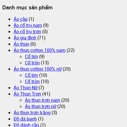
Danh mục sản phẩm
Áo cặp
(1)
Áo cổ trụ nam
(9)
Áo cổ trụ trơn
(0)
Áo gia đình
(71)
Áo thun
(0)
Áo thun cotton 100% nam
(22)
Cổ tim
(9)
Cổ tròn
(13)
Áo thun cotton 100% nữ
(20)
Cổ tim
(10)
Cổ tròn
(10)
Áo Thun Nữ
(7)
Áo Thun Trơn
(41)
Áo thun trơn nam
(20)
Áo thun trơn nữ
(20)
Áo thun trơn trắng
(3)
Đồ đá banh
(1)
Đồ đánh cầu
(1)