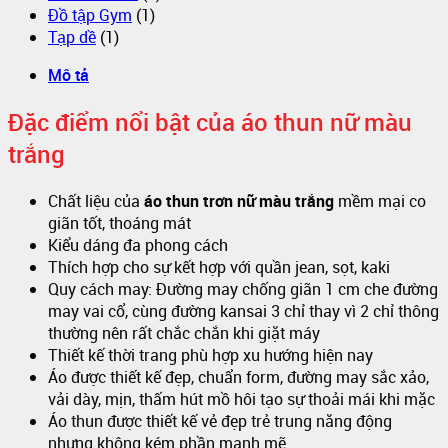
Đồ tập Gym
(1)
Tạp dề
(1)
Mô tả
Đặc điểm nổi bật của áo thun nữ màu
trắng
Chất liệu của
áo thun trơn nữ màu trắng
mềm mại co
giãn tốt, thoáng mát
Kiểu dáng đa phong cách
Thích hợp cho sự kết hợp với quần jean, sọt, kaki
Quy cách may: Đường may chống giãn 1 cm che đường
may vai cổ, cùng đường kansai 3 chỉ thay vì 2 chỉ thông
thường nên rất chắc chắn khi giặt máy
Thiết kế thời trang phù hợp xu hướng hiện nay
Áo được thiết kế đẹp, chuẩn form, đường may sắc xảo,
vải dày, mịn, thấm hút mồ hôi tạo sự thoải mái khi mặc
Áo thun được thiết kế vẻ đẹp trẻ trung năng động
nhưng không kém phần mạnh mẽ.