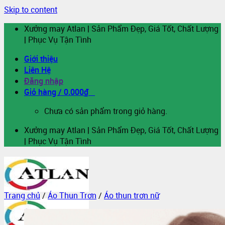
Skip to content
Xưởng may Atlan | Sản Phẩm Đẹp, Giá Tốt, Chất Lượng
| Phục Vụ Tận Tình
Giới thiệu
Liên Hệ
Đăng nhập
Giỏ hàng /
0.000
₫
0
Chưa có sản phẩm trong giỏ hàng.
Xưởng may Atlan | Sản Phẩm Đẹp, Giá Tốt, Chất Lượng
| Phục Vụ Tận Tình
Trang chủ
/
Áo Thun Trơn
/
Áo thun trơn nữ