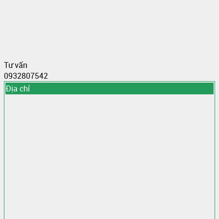
Tư vấn
0932807542
Địa chỉ