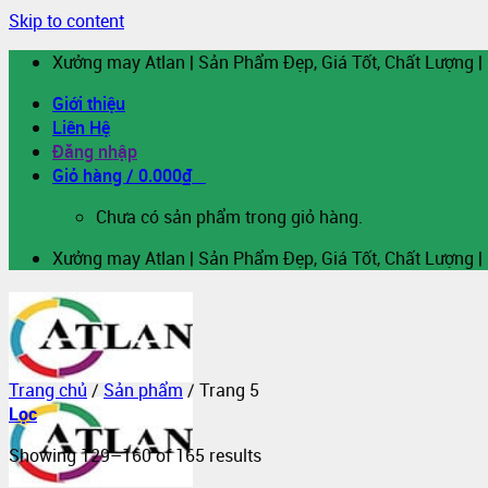
Skip to content
Xưởng may Atlan | Sản Phẩm Đẹp, Giá Tốt, Chất Lượng |
Giới thiệu
Liên Hệ
Đăng nhập
Giỏ hàng /
0.000
₫
0
Chưa có sản phẩm trong giỏ hàng.
Xưởng may Atlan | Sản Phẩm Đẹp, Giá Tốt, Chất Lượng |
Trang chủ
/
Sản phẩm
/
Trang 5
Lọc
Showing 129–160 of 165 results