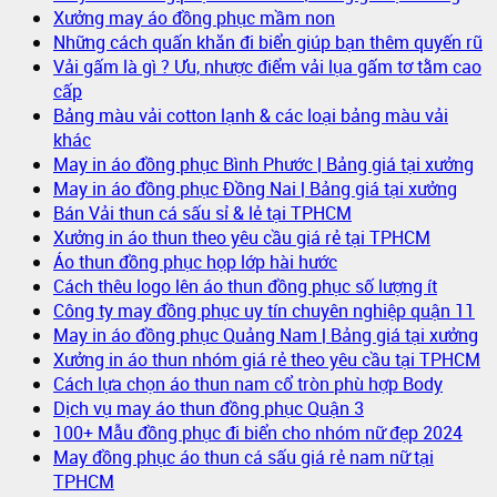
Xưởng may áo đồng phục mầm non
Những cách quấn khăn đi biển giúp bạn thêm quyến rũ
Vải gấm là gì ? Ưu, nhược điểm vải lụa gấm tơ tằm cao
cấp
Bảng màu vải cotton lạnh & các loại bảng màu vải
khác
May in áo đồng phục Bình Phước | Bảng giá tại xưởng
May in áo đồng phục Đồng Nai | Bảng giá tại xưởng
Bán Vải thun cá sấu sỉ & lẻ tại TPHCM
Xưởng in áo thun theo yêu cầu giá rẻ tại TPHCM
Áo thun đồng phục họp lớp hài hước
Cách thêu logo lên áo thun đồng phục số lượng ít
Công ty may đồng phục uy tín chuyên nghiệp quận 11
May in áo đồng phục Quảng Nam | Bảng giá tại xưởng
Xưởng in áo thun nhóm giá rẻ theo yêu cầu tại TPHCM
Cách lựa chọn áo thun nam cổ tròn phù hợp Body
Dịch vụ may áo thun đồng phục Quận 3
100+ Mẫu đồng phục đi biển cho nhóm nữ đẹp 2024
May đồng phục áo thun cá sấu giá rẻ nam nữ tại
TPHCM