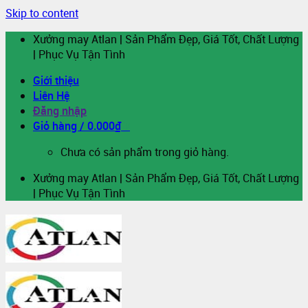
Skip to content
Xưởng may Atlan | Sản Phẩm Đẹp, Giá Tốt, Chất Lượng
| Phục Vụ Tận Tình
Giới thiệu
Liên Hệ
Đăng nhập
Giỏ hàng /
0.000
₫
0
Chưa có sản phẩm trong giỏ hàng.
Xưởng may Atlan | Sản Phẩm Đẹp, Giá Tốt, Chất Lượng
| Phục Vụ Tận Tình