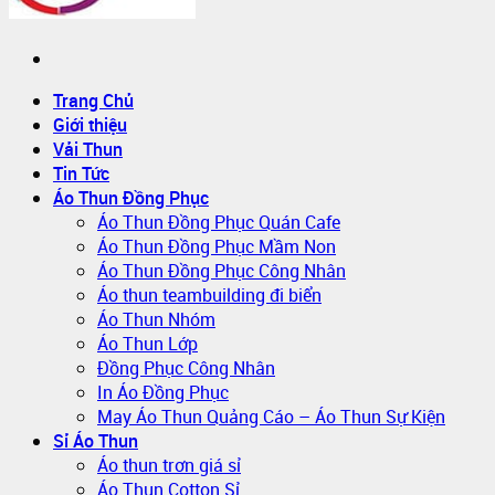
Trang Chủ
Giới thiệu
Vải Thun
Tin Tức
Áo Thun Đồng Phục
Áo Thun Đồng Phục Quán Cafe
Áo Thun Đồng Phục Mầm Non
Áo Thun Đồng Phục Công Nhân
Áo thun teambuilding đi biển
Áo Thun Nhóm
Áo Thun Lớp
Đồng Phục Công Nhân
In Áo Đồng Phục
May Áo Thun Quảng Cáo – Áo Thun Sự Kiện
Sỉ Áo Thun
Áo thun trơn giá sỉ
Áo Thun Cotton Sỉ