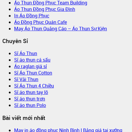
Áo Thun Đồng Phục Team Building
Áo Thun Đồng Phục Gia Đình
In Áo Đồng Phục
Áo Đồng Phục Quán Cafe
May Áo Thun Quảng Cáo – Áo Thun Sự Kiện
Chuyên Sỉ
Sỉ Áo Thun
Sỉ áo thun cá sấu
Áo raglan giá sỉ
Sỉ Áo Thun Cotton
Sỉ Vải Thun
Sỉ Áo Thun 4 Chiều
Sỉ áo thun tay lỡ
Sỉ áo thun trơn
Sỉ áo thun Polo
Bài viết mới nhất
May in áo đồng phục Ninh Bình | Bảng giá tại xưởng