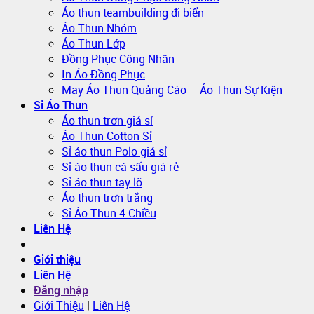
Áo thun teambuilding đi biển
Áo Thun Nhóm
Áo Thun Lớp
Đồng Phục Công Nhân
In Áo Đồng Phục
May Áo Thun Quảng Cáo – Áo Thun Sự Kiện
Sỉ Áo Thun
Áo thun trơn giá sỉ
Áo Thun Cotton Sỉ
Sỉ áo thun Polo giá sỉ
Sỉ áo thun cá sấu giá rẻ
Sỉ áo thun tay lỡ
Áo thun trơn trắng
Sỉ Áo Thun 4 Chiều
Liên Hệ
Giới thiệu
Liên Hệ
Đăng nhập
Giới Thiệu
|
Liên Hệ