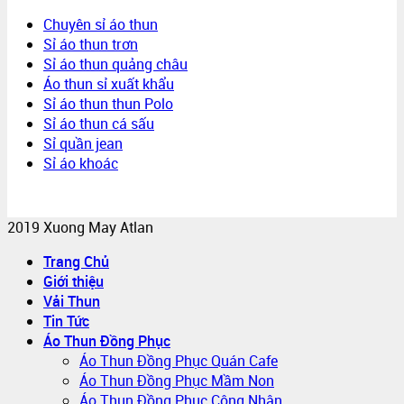
Chuyên sỉ áo thun
Sỉ áo thun trơn
Sỉ áo thun quảng châu
Áo thun sỉ xuất khẩu
Sỉ áo thun thun Polo
Sỉ áo thun cá sấu
Sỉ quần jean
Sỉ áo khoác
2019 Xuong May Atlan
Trang Chủ
Giới thiệu
Vải Thun
Tin Tức
Áo Thun Đồng Phục
Áo Thun Đồng Phục Quán Cafe
Áo Thun Đồng Phục Mầm Non
Áo Thun Đồng Phục Công Nhân