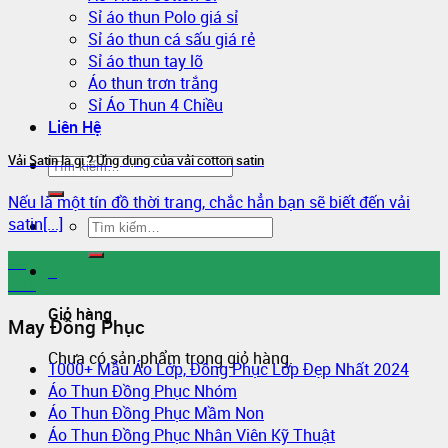
Sỉ áo thun Polo giá sỉ
Sỉ áo thun cá sấu giá rẻ
Sỉ áo thun tay lỡ
Áo thun trơn trắng
Sỉ Áo Thun 4 Chiều
Liên Hệ
Vải Satin là gì ? Ứng dụng của vải cotton satin
Nếu là một tín đồ thời trang, chắc hẳn bạn sẽ biết đến vải
satin[...]
22
0
Th7
Giỏ hàng
May Đồng Phục
Chưa có sản phẩm trong giỏ hàng.
1000+ Mẫu Áo Lớp, Đồng Phục Lớp Đẹp Nhất 2024
Áo Thun Đồng Phục Nhóm
Áo Thun Đồng Phục Mầm Non
Áo Thun Đồng Phục Nhân Viên Kỹ Thuật