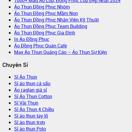
1000+ Mẫu Áo Lớp, Đồng Phục Lớp Đẹp Nhất 2024
Áo Thun Đồng Phục Nhóm
Áo Thun Đồng Phục Mầm Non
Áo Thun Đồng Phục Nhân Viên Kỹ Thuật
Áo Thun Đồng Phục Team Building
Áo Thun Đồng Phục Gia Đình
In Áo Đồng Phục
Áo Đồng Phục Quán Cafe
May Áo Thun Quảng Cáo – Áo Thun Sự Kiện
Chuyên Sỉ
Sỉ Áo Thun
Sỉ áo thun cá sấu
Áo raglan giá sỉ
Sỉ Áo Thun Cotton
Sỉ Vải Thun
Sỉ Áo Thun 4 Chiều
Sỉ áo thun tay lỡ
Sỉ áo thun trơn
Sỉ áo thun Polo