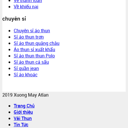
Về thanh toán
Về khiếu nại
chuyên sỉ
Chuyên sỉ áo thun
Sỉ áo thun trơn
Sỉ áo thun quảng châu
Áo thun sỉ xuất khẩu
Sỉ áo thun thun Polo
Sỉ áo thun cá sấu
Sỉ quần jean
Sỉ áo khoác
2019 Xuong May Atlan
Trang Chủ
Giới thiệu
Vải Thun
Tin Tức