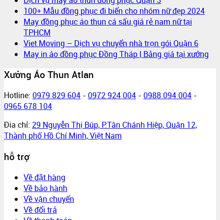
100+ Mẫu đồng phục đi biển cho nhóm nữ đẹp 2024
May đồng phục áo thun cá sấu giá rẻ nam nữ tại
TPHCM
Viet Moving – Dịch vụ chuyển nhà trọn gói Quận 6
May in áo đồng phục Đồng Tháp | Bảng giá tại xưởng
Xưởng Áo Thun Atlan
Hotline:
0979 829 604
-
0972 924 004
-
0988 094 004
-
0965 678 104
Đia chỉ:
29 Nguyễn Thị Búp, P.Tân Chánh Hiệp, Quận 12,
Thành phố Hồ Chí Minh, Việt Nam
hỗ trợ
Về đặt hàng
Về bảo hành
Về vận chuyển
Về đổi trả