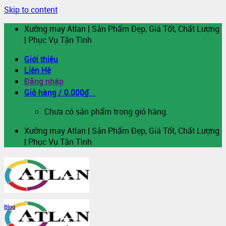
Skip to content
Xưởng may Atlan | Sản Phẩm Đẹp, Giá Tốt, Chất Lượng
| Phục Vụ Tận Tình
Giới thiệu
Liên Hệ
Đăng nhập
Giỏ hàng /
0.000
₫
0
Chưa có sản phẩm trong giỏ hàng.
Xưởng may Atlan | Sản Phẩm Đẹp, Giá Tốt, Chất Lượng
| Phục Vụ Tận Tình
Blog