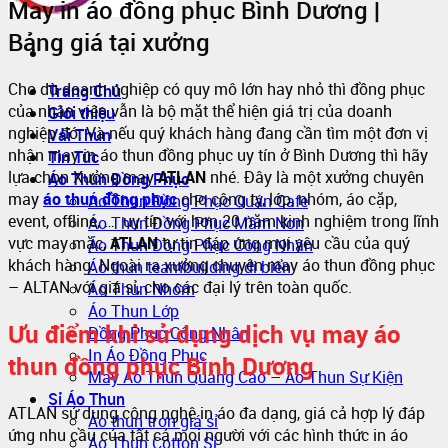
May in áo đồng phục Bình Dương |
Bảng giá tại xưởng
Cho dù doanh nghiệp có quy mô lớn hay nhỏ thì đồng phục
Trang Chủ
của nhân viên vẫn là bộ mặt thể hiện giá trị của doanh
Giới thiệu
nghiệp đó. Và nếu quý khách hàng đang cần tìm một đơn vị
Vải Thun
nhận may in áo thun đồng phục uy tín ở Bình Dương thì hãy
Tin Tức
lựa chọn Xưởng may
ATLAN
nhé. Đây là một xưởng chuyên
Áo Thun Đồng Phục
may
áo thun đồng phục
cho công ty, lớp, nhóm, áo cặp,
Áo Thun Đồng Phục Quán Cafe
event, offline, … uy tín với hơn 20 năm kinh nghiệm trong lĩnh
Áo Thun Đồng Phục Mầm Non
vực may mặc,
ATLAN
tự tin đáp ứng mọi yêu cầu của quý
Áo Thun Đồng Phục Công Nhân
khách hàng. Ngoài ra xưởng chuyên may áo thun đồng phục
Áo thun teambuilding đi biển
– ALTAN với giá sỉ, cho các đại lý trên toàn quốc.
Áo Thun Nhóm
Áo Thun Lớp
Ưu điểm khi sử dụng dịch vụ may áo
Đồng Phục Công Nhân
In Áo Đồng Phục
thun đồng phục Bình Dương
May Áo Thun Quảng Cáo – Áo Thun Sự Kiện
Sỉ Áo Thun
ATLAN sử dụng công nghệ in áo đa dạng, giá cả hợp lý đáp
Áo thun trơn giá sỉ
ứng nhu cầu của tất cả mọi người với các hình thức in áo
Áo Thun Cotton Sỉ