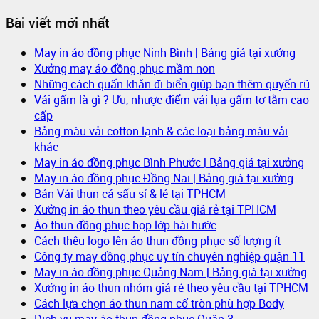
Bài viết mới nhất
May in áo đồng phục Ninh Bình | Bảng giá tại xưởng
Xưởng may áo đồng phục mầm non
Những cách quấn khăn đi biển giúp bạn thêm quyến rũ
Vải gấm là gì ? Ưu, nhược điểm vải lụa gấm tơ tằm cao
cấp
Bảng màu vải cotton lạnh & các loại bảng màu vải
khác
May in áo đồng phục Bình Phước | Bảng giá tại xưởng
May in áo đồng phục Đồng Nai | Bảng giá tại xưởng
Bán Vải thun cá sấu sỉ & lẻ tại TPHCM
Xưởng in áo thun theo yêu cầu giá rẻ tại TPHCM
Áo thun đồng phục họp lớp hài hước
Cách thêu logo lên áo thun đồng phục số lượng ít
Công ty may đồng phục uy tín chuyên nghiệp quận 11
May in áo đồng phục Quảng Nam | Bảng giá tại xưởng
Xưởng in áo thun nhóm giá rẻ theo yêu cầu tại TPHCM
Cách lựa chọn áo thun nam cổ tròn phù hợp Body
Dịch vụ may áo thun đồng phục Quận 3