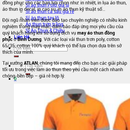
đồng phục cho các bạn lựa chọn như: in nhiệt, in lụa áo thun,
Sỉ áo thun Polo giá sỉ
áo thun in decal, in cao su, in áo thun kỹ thuật số…
Sỉ áo thun cá sấu giá rẻ
Sỉ áo thun tay lỡ
Đội ngũ nhân viên được đào tạo chuyên nghiệp có nhiều kinh
Áo thun trơn trắng
nghiệm trong may mặc, đảm bảo đáp ứng mọi yêu cầu của
Sỉ Áo Thun 4 Chiều
quý khách hàng khi sử dụng dịch vụ
may áo thun đồng
Liên Hệ
phục
ở
Bình Dương
. Với các loại vải thun trơn poly, cotton
65/35, cotton 100% quý khách có thể lựa chọn dựa trên sở
thích của mình.
Tại xưởng
ATLAN
, chúng tôi mang đến cho bạn các giải pháp
tối ưu trong việc làm áo thun theo yêu cầu một cách nhanh
chóng-bền đẹp – giá rẻ hợp lý.
0
Giỏ hàng
Chưa có sản phẩm trong giỏ hàng.