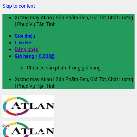
Skip to content
Xưởng may Atlan | Sản Phẩm Đẹp, Giá Tốt, Chất Lượng
| Phục Vụ Tận Tình
Giới thiệu
Liên Hệ
Đăng nhập
Giỏ hàng /
0.000
₫
0
Chưa có sản phẩm trong giỏ hàng.
Xưởng may Atlan | Sản Phẩm Đẹp, Giá Tốt, Chất Lượng
| Phục Vụ Tận Tình
Blog