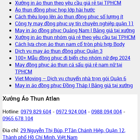
Xưởng in áo thun theo yêu cầu giá rẻ tại TPHCM
Áo thun đồng phục họp lớp hài hước
Cách thêu logo lên áo thun đồng phục số lượng ít
Công ty may đồng phục uy tín chuyên nghiệp quận 11
May in áo đồng phục Quảng Nam | Bảng giá tại xưởng
Xưởng in áo thun nhóm giá rẻ theo yêu cầu tại TPHCM
Cách lựa chọn áo thun nam cổ tròn phù hợp Body
Dịch vụ may áo thun đồng phục Quận 3
100+ Mẫu đồng phục đi biển cho nhóm nữ đẹp 2024
May đồng phục áo thun cá sấu giá rẻ nam nữ tại
TPHCM
Viet Moving – Dịch vụ chuyển nhà trọn gói Quận 6
May in áo đồng phục Đồng Tháp | Bảng giá tại xưởng
Xưởng Áo Thun Atlan
Hotline:
0979 829 604
-
0972 924 004
-
0988 094 004
-
0965 678 104
Đia chỉ:
29 Nguyễn Thị Búp, P.Tân Chánh Hiệp, Quận 12,
Thành phố Hồ Chí Minh, Việt Nam