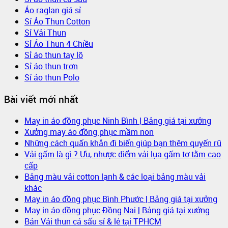
Áo raglan giá sỉ
Sỉ Áo Thun Cotton
Sỉ Vải Thun
Sỉ Áo Thun 4 Chiều
Sỉ áo thun tay lỡ
Sỉ áo thun trơn
Sỉ áo thun Polo
Bài viết mới nhất
May in áo đồng phục Ninh Bình | Bảng giá tại xưởng
Xưởng may áo đồng phục mầm non
Những cách quấn khăn đi biển giúp bạn thêm quyến rũ
Vải gấm là gì ? Ưu, nhược điểm vải lụa gấm tơ tằm cao
cấp
Bảng màu vải cotton lạnh & các loại bảng màu vải
khác
May in áo đồng phục Bình Phước | Bảng giá tại xưởng
May in áo đồng phục Đồng Nai | Bảng giá tại xưởng
Bán Vải thun cá sấu sỉ & lẻ tại TPHCM