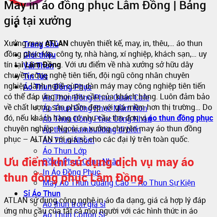
May in áo đồng phục Lâm Đồng | Bảng
giá tại xưởng
Xưởng may
ATLAN
chuyên thiết kế, may, in, thêu,… áo thun
Trang Chủ
đồng phục lớp, công ty, nhà hàng, xí nghiệp, khách sạn,… uy
Giới thiệu
tín tạ
i Lâm Đồng
. Với ưu điểm về nhà xưởng sở hữu dây
Vải Thun
chuyền công nghệ tiên tiến, đội ngũ công nhân chuyên
Tin Tức
nghiệp, lành nghề cùng dàn máy may công nghiệp tiên tiến
Áo Thun Đồng Phục
có thể đáp ứng mọi nhu cầu của khách hàng. Luôn đảm bảo
Áo Thun Đồng Phục Quán Cafe
về chất lượng sản phẩm đẹp với giá mềm hơn thị trường… Do
Áo Thun Đồng Phục Mầm Non
đó, nếu khách hàng có nhu cầu tìm đơn vị
áo thun đồng phục
Áo Thun Đồng Phục Công Nhân
chuyên nghiệp. Ngoài ra xưởng chuyên may áo thun đồng
Áo thun teambuilding đi biển
phục – ALTAN với giá sỉ, cho các đại lý trên toàn quốc.
Áo Thun Nhóm
Áo Thun Lớp
Ưu điểm khi sử dụng dịch vụ may áo
Đồng Phục Công Nhân
In Áo Đồng Phục
thun đồng phục Lâm Đồng
May Áo Thun Quảng Cáo – Áo Thun Sự Kiện
Sỉ Áo Thun
ATLAN sử dụng công nghệ in áo đa dạng, giá cả hợp lý đáp
Áo thun trơn giá sỉ
ứng nhu cầu của tất cả mọi người với các hình thức in áo
Áo Thun Cotton Sỉ