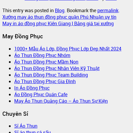
This entry was posted in
Blog
. Bookmark the
permalink
.
Xưởng may áo thun đồng phục quận Phú Nhuận uy tín
May in áo đồng phục Kiên Giang | Bảng giá tại xưởng
May Đồng Phục
1000+ Mẫu Áo Lớp, Đồng Phục Lớp Đẹp Nhất 2024
Áo Thun Đồng Phục Nhóm
Áo Thun Đồng Phục Mầm Non
Áo Thun Đồng Phục Nhân Viên Kỹ Thuật
Áo Thun Đồng Phục Team Building
Áo Thun Đồng Phục Gia Đình
In Áo Đồng Phục
Áo Đồng Phục Quán Cafe
May Áo Thun Quảng Cáo – Áo Thun Sự Kiện
Chuyên Sỉ
Sỉ Áo Thun
Sỉ áo thun cá sấu