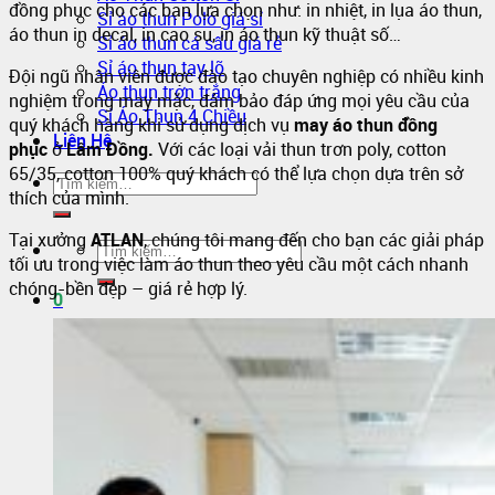
đồng phục cho các bạn lựa chọn như: in nhiệt, in lụa áo thun,
Sỉ áo thun Polo giá sỉ
áo thun in decal, in cao su, in áo thun kỹ thuật số…
Sỉ áo thun cá sấu giá rẻ
Sỉ áo thun tay lỡ
Đội ngũ nhân viên được đào tạo chuyên nghiệp có nhiều kinh
Áo thun trơn trắng
nghiệm trong may mặc, đảm bảo đáp ứng mọi yêu cầu của
Sỉ Áo Thun 4 Chiều
quý khách hàng khi sử dụng dịch vụ
may áo thun đồng
Liên Hệ
phục
ở
Lâm Đồng.
Với các loại vải thun trơn poly, cotton
65/35, cotton 100% quý khách có thể lựa chọn dựa trên sở
thích của mình.
Tại xưởng
ATLAN
, chúng tôi mang đến cho bạn các giải pháp
tối ưu trong việc làm áo thun theo yêu cầu một cách nhanh
chóng-bền đẹp – giá rẻ hợp lý.
0
Giỏ hàng
Chưa có sản phẩm trong giỏ hàng.