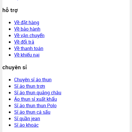
hỗ trợ
Về đặt hàng
Về bảo hành
Về vận chuyển
Về đổi trả
Về thanh toán
Về khiếu nại
chuyên sỉ
Chuyên sỉ áo thun
Sỉ áo thun trơn
Sỉ áo thun quảng châu
Áo thun sỉ xuất khẩu
Sỉ áo thun thun Polo
Sỉ áo thun cá sấu
Sỉ quần jean
Sỉ áo khoác