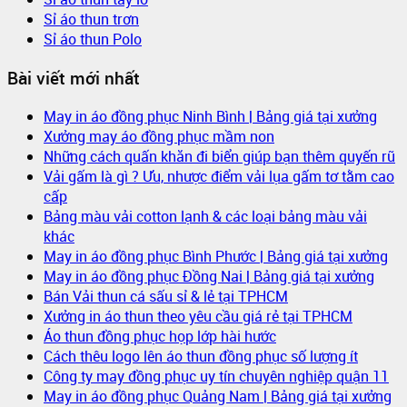
Sỉ áo thun trơn
Sỉ áo thun Polo
Bài viết mới nhất
May in áo đồng phục Ninh Bình | Bảng giá tại xưởng
Xưởng may áo đồng phục mầm non
Những cách quấn khăn đi biển giúp bạn thêm quyến rũ
Vải gấm là gì ? Ưu, nhược điểm vải lụa gấm tơ tằm cao
cấp
Bảng màu vải cotton lạnh & các loại bảng màu vải
khác
May in áo đồng phục Bình Phước | Bảng giá tại xưởng
May in áo đồng phục Đồng Nai | Bảng giá tại xưởng
Bán Vải thun cá sấu sỉ & lẻ tại TPHCM
Xưởng in áo thun theo yêu cầu giá rẻ tại TPHCM
Áo thun đồng phục họp lớp hài hước
Cách thêu logo lên áo thun đồng phục số lượng ít
Công ty may đồng phục uy tín chuyên nghiệp quận 11
May in áo đồng phục Quảng Nam | Bảng giá tại xưởng