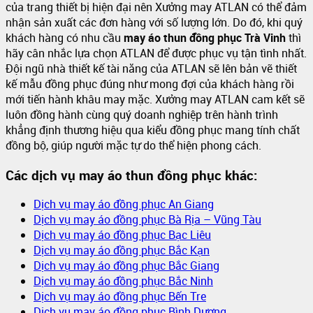
của trang thiết bị hiện đại nên Xưởng may ATLAN có thể đảm
nhận sản xuất các đơn hàng với số lượng lớn. Do đó, khi quý
khách hàng có nhu cầu
may áo thun đồng phục Trà Vinh
thì
hãy cân nhắc lựa chọn ATLAN để được phục vụ tận tình nhất.
Đội ngũ nhà thiết kế tài năng của ATLAN sẽ lên bản vẽ thiết
kế mẫu đồng phục đúng như mong đợi của khách hàng rồi
mới tiến hành khâu may mặc. Xưởng may ATLAN cam kết sẽ
luôn đồng hành cùng quý doanh nghiệp trên hành trình
khẳng định thương hiệu qua kiểu đồng phục mang tính chất
đồng bộ, giúp người mặc tự do thể hiện phong cách.
Các dịch vụ may áo thun đồng phục khác:
Dịch vụ may áo đồng phục An Giang
Dịch vụ may áo đồng phục Bà Rịa – Vũng Tàu
Dịch vụ may áo đồng phục Bạc Liêu
Dịch vụ may áo đồng phục Bắc Kạn
Dịch vụ may áo đồng phục Bắc Giang
Dịch vụ may áo đồng phục Bắc Ninh
Dịch vụ may áo đồng phục Bến Tre
Dịch vụ may áo đồng phục Bình Dương