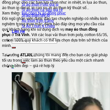
đồng phục cho các bạn lựa chọn như: in nhiệt, in lụa áo thun,
Sỉ áo thun Polo giá sỉ
áo thun in decal, in cao su, in áo thun kỹ thuật số…
Sỉ áo thun cá sấu giá rẻ
Xem thêm:
top công ty áo đồng phục
Sỉ áo thun tay lỡ
Đội ngũ nhân viên được đào tạo chuyên nghiệp có nhiều kinh
Áo thun trơn trắng
nghiệm trong may mặc, đảm bảo đáp ứng mọi yêu cầu của
Sỉ Áo Thun 4 Chiều
quý khách hàng khi sử dụng dịch vụ
may áo thun đồng
Liên Hệ
phục
ở
Trà Vinh
.
Với các loại vải thun trơn poly, cotton 65/35,
cotton 100% quý khách có thể lựa chọn dựa trên sở thích của
mình.
Tại xưởng
ATLAN
, chúng tôi mang đến cho bạn các giải pháp
tối ưu trong việc làm áo thun theo yêu cầu một cách nhanh
chóng-bền đẹp – giá rẻ hợp lý.
0
Giỏ hàng
Chưa có sản phẩm trong giỏ hàng.