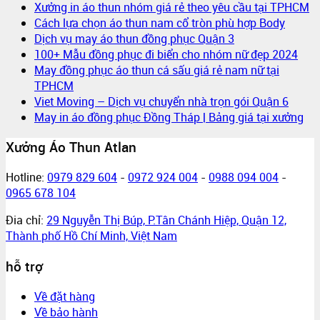
Xưởng in áo thun nhóm giá rẻ theo yêu cầu tại TPHCM
Cách lựa chọn áo thun nam cổ tròn phù hợp Body
Dịch vụ may áo thun đồng phục Quận 3
100+ Mẫu đồng phục đi biển cho nhóm nữ đẹp 2024
May đồng phục áo thun cá sấu giá rẻ nam nữ tại
TPHCM
Viet Moving – Dịch vụ chuyển nhà trọn gói Quận 6
May in áo đồng phục Đồng Tháp | Bảng giá tại xưởng
Xưởng Áo Thun Atlan
Hotline:
0979 829 604
-
0972 924 004
-
0988 094 004
-
0965 678 104
Đia chỉ:
29 Nguyễn Thị Búp, P.Tân Chánh Hiệp, Quận 12,
Thành phố Hồ Chí Minh, Việt Nam
hỗ trợ
Về đặt hàng
Về bảo hành