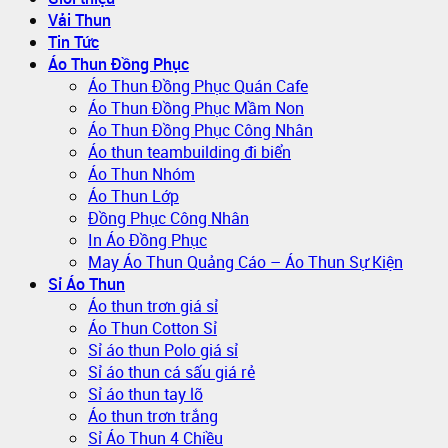
Vải Thun
Tin Tức
Áo Thun Đồng Phục
Áo Thun Đồng Phục Quán Cafe
Áo Thun Đồng Phục Mầm Non
Áo Thun Đồng Phục Công Nhân
Áo thun teambuilding đi biển
Áo Thun Nhóm
Áo Thun Lớp
Đồng Phục Công Nhân
In Áo Đồng Phục
May Áo Thun Quảng Cáo – Áo Thun Sự Kiện
Sỉ Áo Thun
Áo thun trơn giá sỉ
Áo Thun Cotton Sỉ
Sỉ áo thun Polo giá sỉ
Sỉ áo thun cá sấu giá rẻ
Sỉ áo thun tay lỡ
Áo thun trơn trắng
Sỉ Áo Thun 4 Chiều