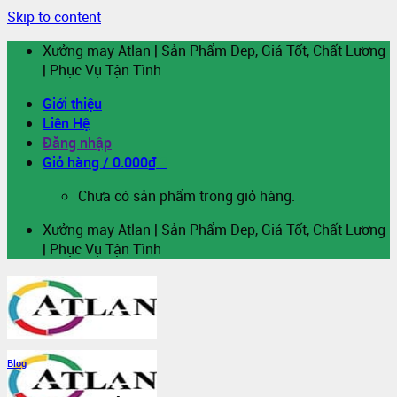
Skip to content
Xưởng may Atlan | Sản Phẩm Đẹp, Giá Tốt, Chất Lượng
| Phục Vụ Tận Tình
Giới thiệu
Liên Hệ
Đăng nhập
Giỏ hàng /
0.000
₫
0
Chưa có sản phẩm trong giỏ hàng.
Xưởng may Atlan | Sản Phẩm Đẹp, Giá Tốt, Chất Lượng
| Phục Vụ Tận Tình
Blog