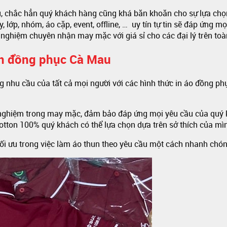
 chắc hẳn quý khách hàng cũng khá băn khoăn cho sự lựa chọn
, lớp, nhóm, áo cặp, event, offline, … uy tín tự tin sẽ đáp ứng 
ghiệm chuyên nhận may mặc với giá sỉ cho các đại lý trên toà
un đồng phục Cà Mau
nhu cầu của tất cả mọi người với các hình thức in áo đồng phục
 nghiệm trong may mặc, đảm bảo đáp ứng mọi yêu cầu của quý 
, cotton 100% quý khách có thể lựa chọn dựa trên sở thích của mì
tối ưu trong việc làm áo thun theo yêu cầu một cách nhanh chón