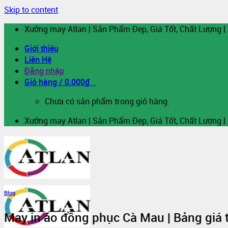
Skip to content
Xưởng may Atlan | Sản Phẩm Đẹp, Giá Tốt, Chất Lượng |
Giới thiệu
Liên Hệ
Đăng nhập
Giỏ hàng /
0.000
₫
0
Chưa có sản phẩm trong giỏ hàng.
Xưởng may Atlan | Sản Phẩm Đẹp, Giá Tốt, Chất Lượng |
Blog
May in áo đồng phục Cà Mau | Bảng giá 