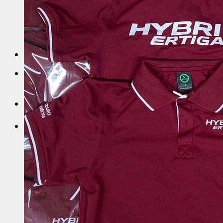
Sỉ áo thun cá sấu giá rẻ
Sỉ áo thun tay lỡ
Áo thun trơn trắng
Sỉ Áo Thun 4 Chiều
Liên Hệ
0
Giỏ hàng
Chưa có sản phẩm trong giỏ hàng.