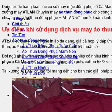
Đứng trước hàng loạt các cơ sở may mặc đồng phục ở Cà Mau,
xưởng may
ATLAN
Chuyên may
áo thun đồng phục
cho công ty
chuyên may áo thun đồng phục – ALTAN với hơn 20 năm kinh n
Trang Chủ
Giới thiệu
Ưu điểm khi sử dụng dịch vụ may áo th
Vải Thun
Tin Tức
Áo Thun Đồng Phục
ATLAN sử dụng công nghệ in áo đa dạng, giá cả hợp lý đáp ứng 
Áo Thun Đồng Phục Quán Cafe
thun, áo thun in decal, in cao su, in áo thun kỹ thuật số…
Áo Thun Đồng Phục Mầm Non
Đội ngũ nhân viên được đào tạo chuyên nghiệp có nhiều kinh
Áo Thun Đồng Phục Công Nhân
phục
ở
Cà Mau
. Với các loại vải thun trơn poly, cotton 65/35
Áo thun teambuilding đi biển
Áo Thun Nhóm
Tại xưởng
ATLAN
, chúng tôi mang đến cho bạn các giải pháp 
Áo Thun Lớp
Đồng Phục Công Nhân
In Áo Đồng Phục
May Áo Thun Quảng Cáo – Áo Thun Sự Kiện
Sỉ Áo Thun
Áo thun trơn giá sỉ
Áo Thun Cotton Sỉ
Sỉ áo thun Polo giá sỉ