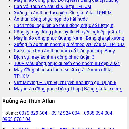
Bán Vải thun cá sấu sỉ & lẻ tại TPHCM
Xưởng in áo thun theo yêu cầu giá rẻ tại TPHCM
Áo thun đồng phục họp lớp hài hước
Cách thêu logo lên áo thun đồng phục số lượng ít
Công ty may đồng phục uy tín chuyên nghiệp quận 11
May in áo đồng phục Quảng Nam | Bảng giá tại xưởng
Xưởng in áo thun nhóm giá rẻ theo yêu cầu tại TPHCM
Cách lựa chọn áo thun nam cổ tròn phù hợp Body
Dịch vụ may áo thun đồng phục Quận 3
100+ Mẫu đồng phục đi biển cho nhóm nữ đẹp 2024
May đồng phục áo thun cá sấu giá rẻ nam nữ tại
TPHCM
Viet Moving – Dịch vụ chuyển nhà trọn gói Quận 6
May in áo đồng phục Đồng Tháp | Bảng giá tại xưởng
Xưởng Áo Thun Atlan
Hotline:
0979 829 604
-
0972 924 004
-
0988 094 004
-
0965 678 104