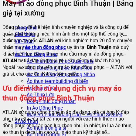
May in áo đồng phục Bình Thuận | Bảng
giá tại xưởng
Đồng phục để thể hiện tính chuyên nghiệp và là công cụ để
Trang Chủ
quảng bá thương hiệu, hình ảnh cho một tập thể, công ty,…
Giới thiệu
Xưởng may mặc
ATLAN
với kinh nghiệm hơn 20 năm chuyên
Vải Thun
nhận may
áo thun đồng phục
uy tín tại
Bình Thuận
mà quý
Tin Tức
khách nên lựa chọn khi có nhu cầu may in áo đồng phục.
Áo Thun Đồng Phục
ATLAN
tự tin đáp ứng mọi yêu cầu của quý khách hàng.
Áo Thun Đồng Phục Quán Cafe
Ngoài ra xưởng chuyên may áo thun đồng phục – ALTAN với
Áo Thun Đồng Phục Mầm Non
giá sỉ, cho các đại lý trên toàn quốc.
Áo Thun Đồng Phục Công Nhân
Áo thun teambuilding đi biển
Ưu điểm khi sử dụng dịch vụ may áo
Áo Thun Nhóm
Áo Thun Lớp
thun đồng phục Bình Thuận
Đồng Phục Công Nhân
In Áo Đồng Phục
ATLAN sử dụng công nghệ in áo đa dạng, giá cả hợp lý đáp
May Áo Thun Quảng Cáo – Áo Thun Sự Kiện
ứng nhu cầu của tất cả mọi người với các hình thức in áo
Sỉ Áo Thun
đồng phục cho các bạn lựa chọn như: in nhiệt, in lụa áo thun,
Áo thun trơn giá sỉ
áo thun in decal, in cao su, in áo thun kỹ thuật số…
Áo Thun Cotton Sỉ