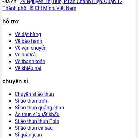
Đia chỉ:
29 Nguyễn Thị Búp, P.Tân Chánh Hiệp, Quận 12,
Thành phố Hồ Chí Minh, Việt Nam
hỗ trợ
Về đặt hàng
Về bảo hành
Về vận chuyển
Về đổi trả
Về thanh toán
Về khiếu nại
chuyên sỉ
Chuyên sỉ áo thun
Sỉ áo thun trơn
Sỉ áo thun quảng châu
Áo thun sỉ xuất khẩu
Sỉ áo thun thun Polo
Sỉ áo thun cá sấu
Sỉ quần jean