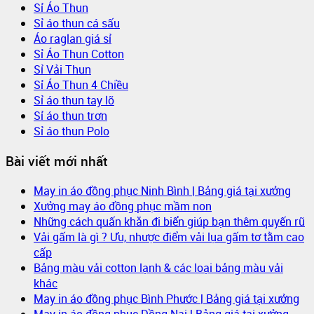
Sỉ Áo Thun
Sỉ áo thun cá sấu
Áo raglan giá sỉ
Sỉ Áo Thun Cotton
Sỉ Vải Thun
Sỉ Áo Thun 4 Chiều
Sỉ áo thun tay lỡ
Sỉ áo thun trơn
Sỉ áo thun Polo
Bài viết mới nhất
May in áo đồng phục Ninh Bình | Bảng giá tại xưởng
Xưởng may áo đồng phục mầm non
Những cách quấn khăn đi biển giúp bạn thêm quyến rũ
Vải gấm là gì ? Ưu, nhược điểm vải lụa gấm tơ tằm cao
cấp
Bảng màu vải cotton lạnh & các loại bảng màu vải
khác
May in áo đồng phục Bình Phước | Bảng giá tại xưởng
May in áo đồng phục Đồng Nai | Bảng giá tại xưởng