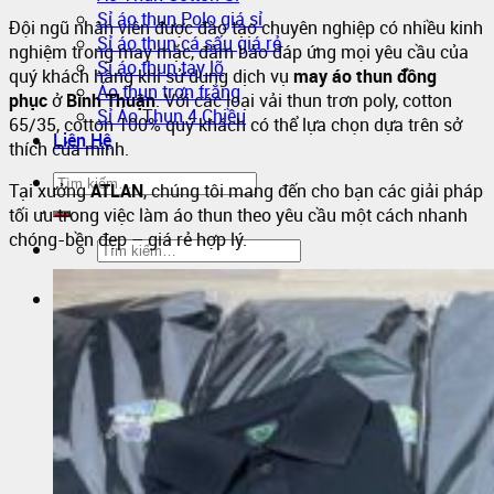
Sỉ áo thun Polo giá sỉ
Đội ngũ nhân viên được đào tạo chuyên nghiệp có nhiều kinh
Sỉ áo thun cá sấu giá rẻ
nghiệm trong may mặc, đảm bảo đáp ứng mọi yêu cầu của
Sỉ áo thun tay lỡ
quý khách hàng khi sử dụng dịch vụ
may áo thun đồng
Áo thun trơn trắng
phục
ở
Bình Thuận
. Với các loại vải thun trơn poly, cotton
Sỉ Áo Thun 4 Chiều
65/35, cotton 100% quý khách có thể lựa chọn dựa trên sở
Liên Hệ
thích của mình.
Tại xưởng
ATLAN
, chúng tôi mang đến cho bạn các giải pháp
tối ưu trong việc làm áo thun theo yêu cầu một cách nhanh
chóng-bền đẹp – giá rẻ hợp lý.
0
Giỏ hàng
Chưa có sản phẩm trong giỏ hàng.