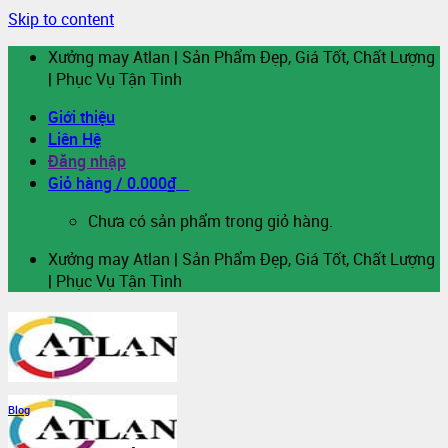
Skip to content
Xưởng may Atlan | Sản Phẩm Đẹp, Giá Tốt, Chất Lượng
| Phục Vụ Tận Tình
Giới thiệu
Liên Hệ
Đăng nhập
Giỏ hàng /
0.000
₫
0
Chưa có sản phẩm trong giỏ hàng.
Xưởng may Atlan | Sản Phẩm Đẹp, Giá Tốt, Chất Lượng
| Phục Vụ Tận Tình
Blog