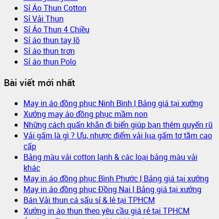
Sỉ Áo Thun Cotton
Sỉ Vải Thun
Sỉ Áo Thun 4 Chiều
Sỉ áo thun tay lỡ
Sỉ áo thun trơn
Sỉ áo thun Polo
Bài viết mới nhất
May in áo đồng phục Ninh Bình | Bảng giá tại xưởng
Xưởng may áo đồng phục mầm non
Những cách quấn khăn đi biển giúp bạn thêm quyến rũ
Vải gấm là gì ? Ưu, nhược điểm vải lụa gấm tơ tằm cao
cấp
Bảng màu vải cotton lạnh & các loại bảng màu vải
khác
May in áo đồng phục Bình Phước | Bảng giá tại xưởng
May in áo đồng phục Đồng Nai | Bảng giá tại xưởng
Bán Vải thun cá sấu sỉ & lẻ tại TPHCM
Xưởng in áo thun theo yêu cầu giá rẻ tại TPHCM