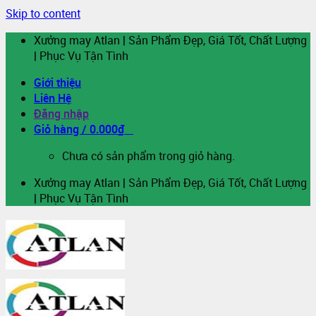
Skip to content
Xưởng may Atlan | Sản Phẩm Đẹp, Giá Tốt, Chất Lượng
| Phục Vụ Tận Tình
Giới thiệu
Liên Hệ
Đăng nhập
Giỏ hàng /
0.000
₫
0
Chưa có sản phẩm trong giỏ hàng.
Xưởng may Atlan | Sản Phẩm Đẹp, Giá Tốt, Chất Lượng
| Phục Vụ Tận Tình