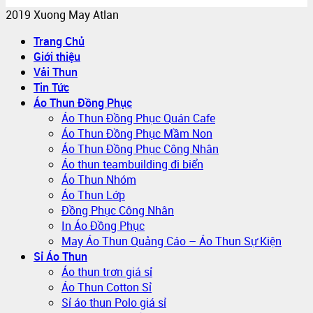
2019 Xuong May Atlan
Trang Chủ
Giới thiệu
Vải Thun
Tin Tức
Áo Thun Đồng Phục
Áo Thun Đồng Phục Quán Cafe
Áo Thun Đồng Phục Mầm Non
Áo Thun Đồng Phục Công Nhân
Áo thun teambuilding đi biển
Áo Thun Nhóm
Áo Thun Lớp
Đồng Phục Công Nhân
In Áo Đồng Phục
May Áo Thun Quảng Cáo – Áo Thun Sự Kiện
Sỉ Áo Thun
Áo thun trơn giá sỉ
Áo Thun Cotton Sỉ
Sỉ áo thun Polo giá sỉ