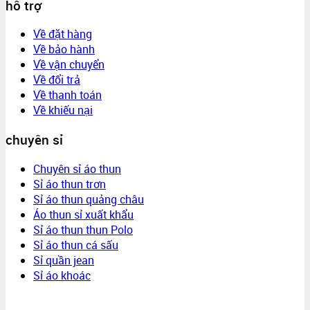
hỗ trợ
Về đặt hàng
Về bảo hành
Về vận chuyển
Về đổi trả
Về thanh toán
Về khiếu nại
chuyên sỉ
Chuyên sỉ áo thun
Sỉ áo thun trơn
Sỉ áo thun quảng châu
Áo thun sỉ xuất khẩu
Sỉ áo thun thun Polo
Sỉ áo thun cá sấu
Sỉ quần jean
Sỉ áo khoác