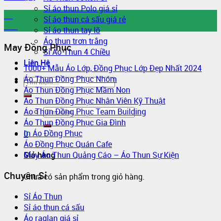
Sỉ áo thun Polo giá sỉ
22
Sỉ áo thun cá sấu giá rẻ
Th7
Sỉ áo thun tay lỡ
Áo thun trơn trắng
May Đồng Phục
Sỉ Áo Thun 4 Chiều
Liên Hệ
1000+ Mẫu Áo Lớp, Đồng Phục Lớp Đẹp Nhất 2024
Áo Thun Đồng Phục Nhóm
Áo Thun Đồng Phục Mầm Non
Áo Thun Đồng Phục Nhân Viên Kỹ Thuật
Áo Thun Đồng Phục Team Building
Áo Thun Đồng Phục Gia Đình
In Áo Đồng Phục
0
Áo Đồng Phục Quán Cafe
May Áo Thun Quảng Cáo – Áo Thun Sự Kiện
Giỏ hàng
Chuyên Sỉ
Chưa có sản phẩm trong giỏ hàng.
Sỉ Áo Thun
Sỉ áo thun cá sấu
Áo raglan giá sỉ