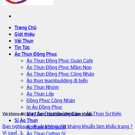
Trang Chủ
Giới thiệu
Vải Thun
Tin Tức
Áo Thun Đồng Phục
Áo Thun Đồng Phục Quán Cafe
Áo Thun Đồng Phục Mầm Non
Áo Thun Đồng Phục Công Nhân
Áo thun teambuilding đi biển
Áo Thun Nhóm
Áo Thun Lớp
Đồng Phục Công Nhân
In Áo Đồng Phục
May Áo Thun Quảng Cáo – Áo Thun Sự Kiện
Vải không dệt là gì ? Cuộn vải không dệt kháng khuẩn
Sỉ Áo Thun
Bạn nghĩ sao về vải không dệt kháng khuẩn làm khẩu trang ?
Áo thun trơn giá sỉ
Vì sao[...]
Áo Thun Cotton Sỉ